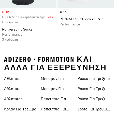
Sale price
€ 12
Price
€ 15
€ 15 Τελευταία χαμηλότερη τιμή
-20%
Discount
RUNxADIZERO Socks 1 Pair
€ 15 Αρχική τιμή
Performance
Runxgraphic Socks
Performance
3 χρώματα
ADIZERO • FORMOTION ΚΑΙ
ΑΛΛΑ ΓΙΑ ΕΞΕΡΕΥΝΗΣΗ
Αθλητικα
Μπουφαν Για
Ρουχα Για Τρέξιμο
Παπουτσια
Τρεξιμο Ανδρικα
Αθλητικα
Μπουφαν Για
Ρουχα Για Τρεξιμο
Ανδρικα Για
Παπουτσια
Τρεξιμο Γυναικεια
Ανδρικα
Τρεξιμο
Αθλητικεσ
Παπουτσια Για
Ρουχα Για Τρεξιμο
Γυναικεια Για
Καλτσεσ Για
Τρεξιμο
Γυναικεια
Τρεξιμο
Κολάν Για Τρέξιμο
Παπουτσια Για
Σορτσ Για Τρεξιμο
Τρεξιμο