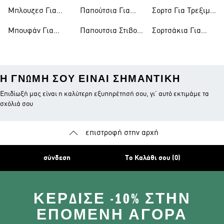
Τρεξιμο Ανδρικα
Ανδρικα
Μπλουζεσ Για
Παπούτσια Για
Σορτσ Για Τρεξιμο
Τρεξιμο
Τρέξιμο Γυναικεία
Γυναικεια
Μπουφάν Για
Παπουτσια Στιβου
Σορτσάκια Για
Τρέξιμο
Με Καρφια
Τρέξιμο
Η ΓΝΏΜΗ ΣΟΥ ΕΊΝΑΙ ΣΗΜΑΝΤΙΚΉ
Επιδίωξή μας είναι η καλύτερη εξυπηρέτησή σου, γι’ αυτό εκτιμάμε τα
σχόλιά σου
επιστροφή στην αρχή
σύνδεση
Το Καλάθι σου (0)
ΚΈΡΔΙΣΕ -10% ΣΤΗΝ
ΕΠΌΜΕΝΗ ΑΓΟΡΆ