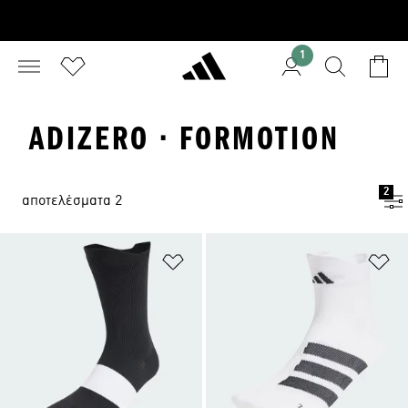
1
ADIZERO · FORMOTION
2
αποτελέσματα 2
Προσθήκη στη Λίστα Επιθυμιών
Πρ