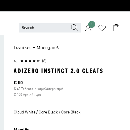
1
Γυναίκες • Μπέιζμπολ
4.1
(8)
ADIZERO INSTINCT 2.0 CLEATS
Τρέχουσα τιμή
€ 50
€ 42 Τελευταία χαμηλότερη τιμή
€ 100 Αρχική τιμή
Cloud White / Core Black / Core Black