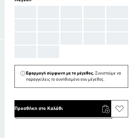
Μεγέθη
AAA
AAA
AAA
AAA
AAA
AAA
AAA
AAA
AAA
AAA
AAA
AAA
AAA
AAA
AAA
AAA
AAA
Εφαρμογή σύμφωνη με το μέγεθος.
Συνιστούμε να
παραγγείλεις το συνηθισμένο σου μέγεθος.
Προσθήκη στο Καλάθι