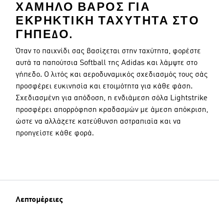
ΧΑΜΗΛΌ ΒΆΡΟΣ ΓΙΑ
ΕΚΡΗΚΤΙΚΉ ΤΑΧΎΤΗΤΑ ΣΤΟ
ΓΉΠΕΔΟ.
Όταν το παιχνίδι σας βασίζεται στην ταχύτητα, φορέστε
αυτά τα παπούτσια Softball της Adidas και λάμψτε στο
γήπεδο. Ο λιτός και αεροδυναμικός σχεδιασμός τους σάς
προσφέρει ευκινησία και ετοιμότητα για κάθε φάση.
Σχεδιασμένη για απόδοση, η ενδιάμεση σόλα Lightstrike
προσφέρει απορρόφηση κραδασμών με άμεση απόκριση,
ώστε να αλλάζετε κατεύθυνση αστραπιαία και να
προηγείστε κάθε φορά.
Λεπτομέρειες