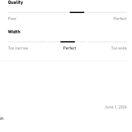
Quality
Poor
Perfect
Width
Too narrow
Perfect
Too wide
June 1, 2026
in