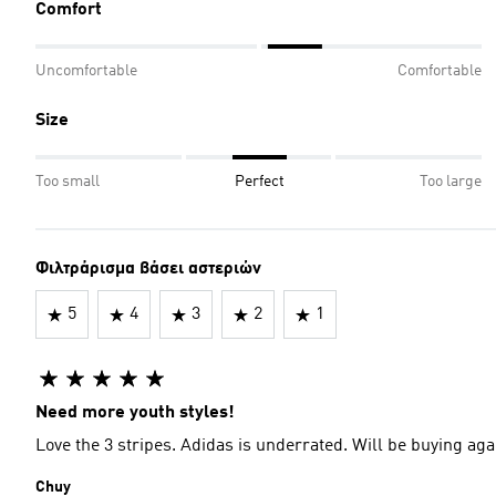
Comfort
Uncomfortable
Comfortable
Size
Too small
Perfect
Too large
Φιλτράρισμα βάσει αστεριών
5
4
3
2
1
Need more youth styles!
Love the 3 stripes. Adidas is underrated. Will be buying aga
Chuy