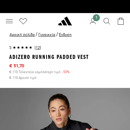
1
/
/
Αρχική σελίδα
Γυναικεία
Ένδυση
5
(12)
ADIZERO RUNNING PADDED VEST
Τιμή έκπτωσης
€ 51,70
€ 110 Τελευταία χαμηλότερη τιμή
-53%
Έκπτωση
€ 110 Αρχική τιμή