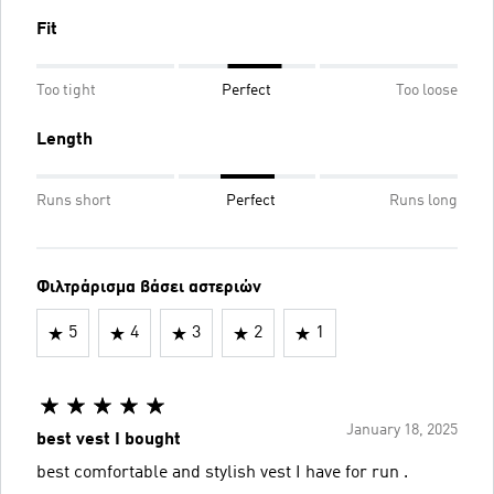
Fit
Too tight
Perfect
Too loose
Length
Runs short
Perfect
Runs long
Φιλτράρισμα βάσει αστεριών
5
4
3
2
1
January 18, 2025
best vest I bought
best comfortable and stylish vest I have for run .