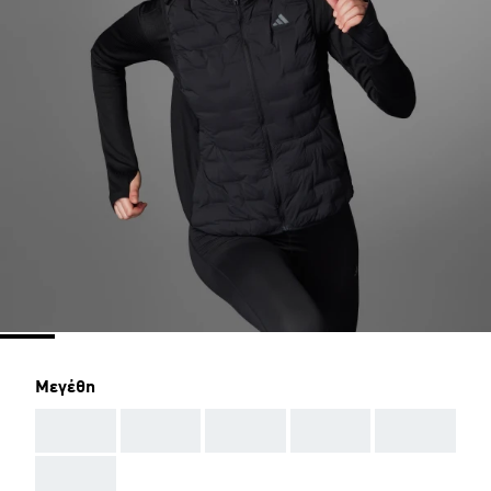
Μεγέθη
AAA
AAA
AAA
AAA
AAA
AAA