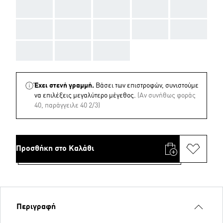
AAA
AAA
AAA
AAA
AAA
AAA
AAA
AAA
AAA
AAA
AAA
AAA
AAA
Έχει στενή γραμμή.
Βάσει των επιστροφών, συνιστούμε
να επιλέξεις μεγαλύτερο μέγεθος.
(Aν συνήθως φοράς
40, παράγγειλε 40 2/3)
Προσθήκη στο Καλάθι
Περιγραφή