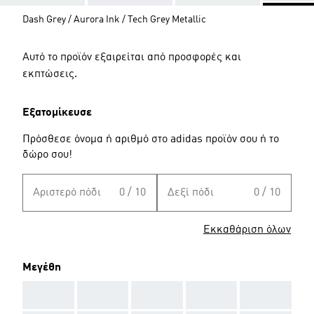
Dash Grey / Aurora Ink / Tech Grey Metallic
Αυτό το προϊόν εξαιρείται από προσφορές και
εκπτώσεις.
Εξατομίκευσε
Πρόσθεσε όνομα ή αριθμό στο adidas προϊόν σου ή το
δώρο σου!
Αριστερό πόδι
0 / 10
Δεξί πόδι
0 / 10
Εκκαθάριση όλων
Μεγέθη
AAA
AAA
AAA
AAA
AAA