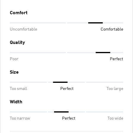
Comfort
Uncomfortable
Comfortable
Quality
Poor
Perfect
Size
Too small
Perfect
Too large
Width
Too narrow
Perfect
Too wide