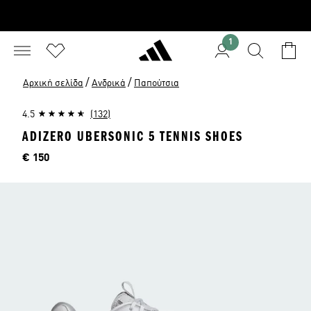
1
/
/
Αρχική σελίδα
Ανδρικά
Παπούτσια
4.5
(132)
ADIZERO UBERSONIC 5 TENNIS SHOES
Τιμή
€ 150