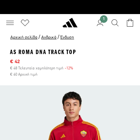
1
/
/
Αρχική σελίδα
Ανδρικά
Ένδυση
AS ROMA DNA TRACK TOP
Τιμή έκπτωσης
€ 42
€ 48 Τελευταία χαμηλότερη τιμή
-12%
Έκπτωση
€ 60 Αρχική τιμή