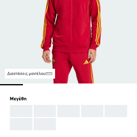
Διαστάσεις μοντέλου
Μεγέθη
AAA
AAA
AAA
AAA
AAA
AAA
AAA