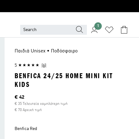
1
Παιδιά Unisex • Ποδόσφαιρο
5
(6)
BENFICA 24/25 HOME MINI KIT
KIDS
Τρέχουσα τιμή
€ 42
€ 35 Τελευταία χαμηλότερη τιμή
€ 70 Αρχική τιμή
Benfica Red