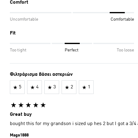
Comfort
Uncomfortable
Comfortable
Fit
Too tight
Perfect
Too loose
Φιλτράρισμα βάσει αστεριών
5
4
3
2
1
Great buy
bought this for my grandson i sized up hes 2 but I got a 3/4 
Mags1888