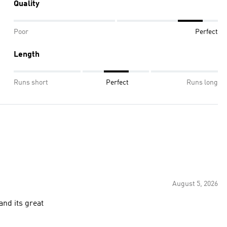
Quality
Poor
Perfect
Length
Runs short
Perfect
Runs long
August 5, 2026
and its great