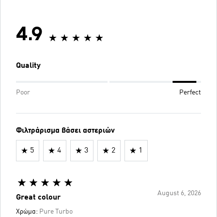
4.9
Quality
Poor
Perfect
Φιλτράρισμα βάσει αστεριών
5
4
3
2
1
August 6, 2026
Great colour
Χρώμα:
Pure Turbo