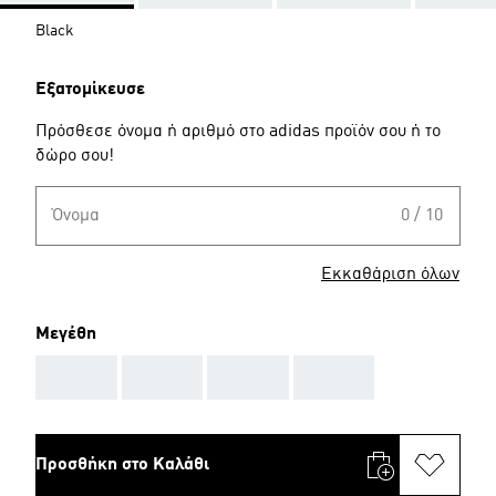
Black
Εξατομίκευσε
Πρόσθεσε όνομα ή αριθμό στο adidas προϊόν σου ή το
δώρο σου!
Όνομα
0 / 10
Εκκαθάριση όλων
Μεγέθη
AAA
AAA
AAA
AAA
Προσθήκη στο Καλάθι