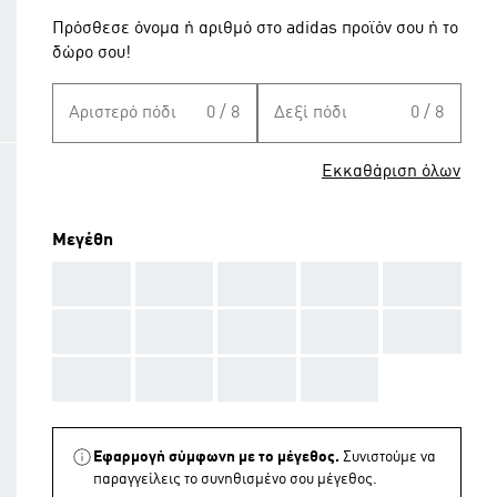
Πρόσθεσε όνομα ή αριθμό στο adidas προϊόν σου ή το
δώρο σου!
Αριστερό πόδι
0 / 8
Δεξί πόδι
0 / 8
Εκκαθάριση όλων
Μεγέθη
AAA
AAA
AAA
AAA
AAA
AAA
AAA
AAA
AAA
AAA
AAA
AAA
AAA
AAA
Εφαρμογή σύμφωνη με το μέγεθος.
Συνιστούμε να
παραγγείλεις το συνηθισμένο σου μέγεθος.