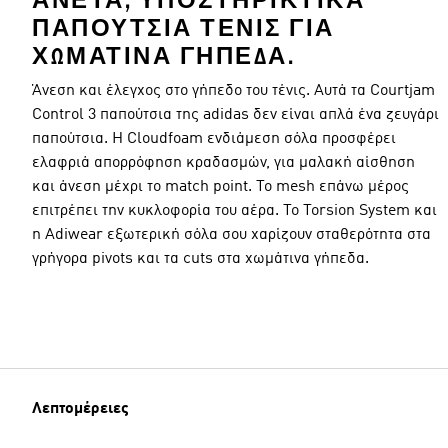
ΆΝΕΤΑ, ΥΠΟΣΤΗΡΙΚΤΙΚΆ
ΠΑΠΟΎΤΣΙΑ ΤΈΝΙΣ ΓΙΑ
ΧΩΜΆΤΙΝΑ ΓΉΠΕΔΑ.
Άνεση και έλεγχος στο γήπεδο του τένις. Αυτά τα Courtjam
Control 3 παπούτσια της adidas δεν είναι απλά ένα ζευγάρι
παπούτσια. Η Cloudfoam ενδιάμεση σόλα προσφέρει
ελαφριά απορρόφηση κραδασμών, για μαλακή αίσθηση
και άνεση μέχρι το match point. Το mesh επάνω μέρος
επιτρέπει την κυκλοφορία του αέρα. Το Torsion System και
η Adiwear εξωτερική σόλα σου χαρίζουν σταθερότητα στα
γρήγορα pivots και τα cuts στα χωμάτινα γήπεδα.
Λεπτομέρειες