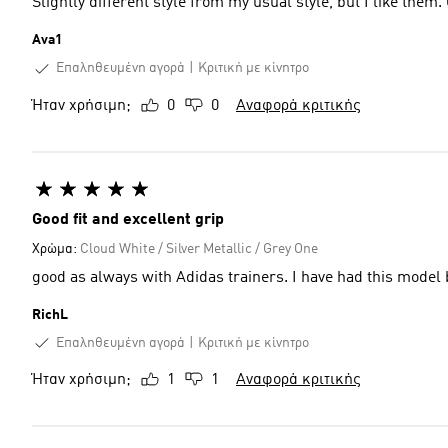
Slightly different style from my usual style, but I like them
Ava1
Επαληθευμένη αγορά
Κριτική με κίνητρο
Ήταν χρήσιμη;
0
0
Αναφορά κριτικής
Good fit and excellent grip
Χρώμα:
Cloud White / Silver Metallic / Grey One
good as always with Adidas trainers. I
RichL
Επαληθευμένη αγορά
Κριτική με κίνητρο
Ήταν χρήσιμη;
1
1
Αναφορά κριτικής