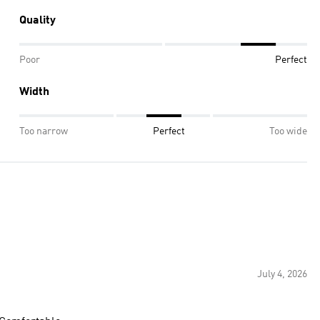
Quality
Poor
Perfect
Width
Too narrow
Perfect
Too wide
July 4, 2026