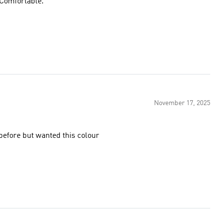
. Comfortable.
November 17, 2025
 have had this model before but wanted this colour