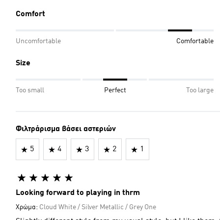
Comfort
Uncomfortable
Comfortable
Size
Too small
Perfect
Too large
Φιλτράρισμα βάσει αστεριών
5
4
3
2
1
Looking forward to playing in thrm
Χρώμα:
Cloud White / Silver Metallic / Grey One