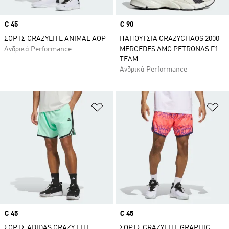
Price
€ 45
Price
€ 90
ΣΟΡΤΣ CRAZYLITE ANIMAL AOP
ΠΑΠΟΥΤΣΙΑ CRAZYCHAOS 2000
Ανδρικά Performance
MERCEDES AMG PETRONAS F1
TEAM
Ανδρικά Performance
Προσθήκη στη Λίστα Επιθυμιών
Πρ
Price
€ 45
Price
€ 45
ΣΟΡΤΣ ADIDAS CRAZY LITE
ΣΟΡΤΣ CRAZYLITE GRAPHIC