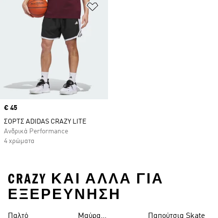
Προσθήκη στη Λίστα Επιθυμιών
Price
€ 45
ΣΟΡΤΣ ADIDAS CRAZY LITE
Ανδρικά Performance
4 χρώματα
CRAZY ΚΑΙ ΑΛΛΑ ΓΙΑ
ΕΞΕΡΕΥΝΗΣΗ
Παλτό
Μαύρα
Παπούτσια Skate