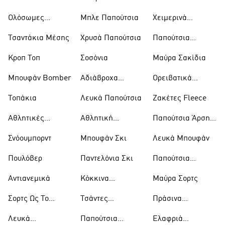
Παντελόνια
Ολόσωμες
Μπλε Παπούτσια
Χειμερινά
Φόρμες
Μπουφάν
Τσαντάκια Μέσης
Χρυσά Παπούτσια
Παπούτσια
Trekking
Κροπ Τοπ
Σοσόνια
Μαύρα Σακίδια
Μπουφάν Bomber
Αδιάβροχα
Ορειβατικά
Μπουφάν
Παπούτσια
Τοπάκια
Λευκά Παπούτσια
Ζακέτες Fleece
Αθλητικές
Αθλητική
Παπούτσια Άρσης
Τσάντες
Ένδυση
Βαρών
Σνόουμπορντ
Μπουφάν Σκι
Λευκά Μπουφάν
Πουλόβερ
Παντελόνια Σκι
Παπούτσια
Μπάσκετ
Αντιανεμικά
Κόκκινα
Μαύρα Σορτς
Παπούτσια
Σορτς Ως Το
Τσάντες
Πράσινα
Γόνατο
Ώμου
Παπούτσια
Λευκά
Παπούτσια
Ελαφριά