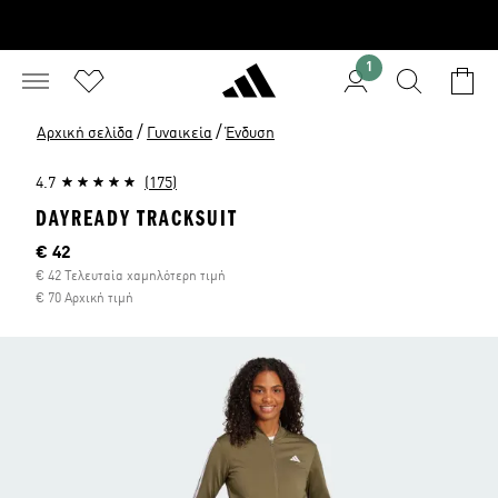
1
/
/
Αρχική σελίδα
Γυναικεία
Ένδυση
4.7
(175)
DAYREADY TRACKSUIT
Τρέχουσα τιμή
€ 42
€ 42 Τελευταία χαμηλότερη τιμή
€ 70 Αρχική τιμή