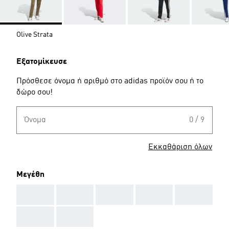
Olive Strata
Εξατομίκευσε
Πρόσθεσε όνομα ή αριθμό στο adidas προϊόν σου ή το
δώρο σου!
Όνομα
0 / 9
Εκκαθάριση όλων
Μεγέθη
AAA
AAA
AAA
AAA
AAA
AAA
AAA