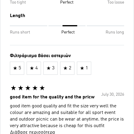
Too tight
Perfect
Too loose
Length
Runs short
Perfect
Runs long
Φιλτράρισμα βάσει αστεριών
5
4
3
2
1
July 30, 2026
good item for the quality and the pricw
good item good quality and fit the size very well the
colour are amazing and suitable for all sport event
and outdoor picnic can be wear at anytime. the price is
very attractive because is cheap for this outfit
Διάβασε περισσότερα