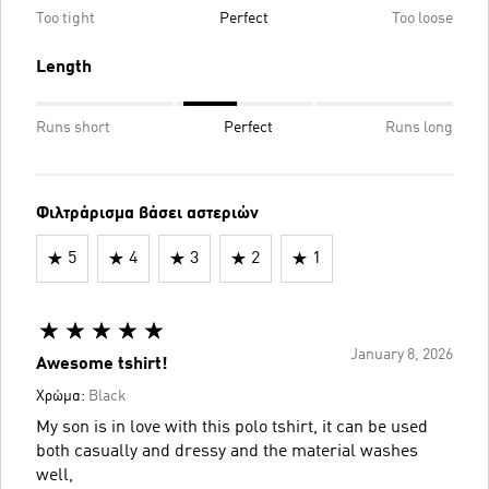
Too tight
Perfect
Too loose
Length
Runs short
Perfect
Runs long
Φιλτράρισμα βάσει αστεριών
5
4
3
2
1
January 8, 2026
Awesome tshirt!
Χρώμα:
Black
My son is in love with this polo tshirt, it can be used
both casually and dressy and the material washes
well,