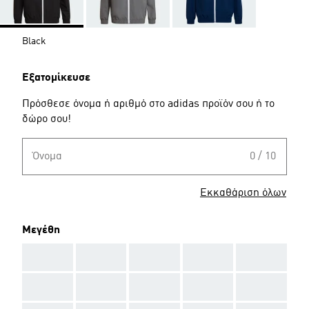
Black
Εξατομίκευσε
Πρόσθεσε όνομα ή αριθμό στο adidas προϊόν σου ή το
δώρο σου!
Όνομα
0 / 10
Εκκαθάριση όλων
Μεγέθη
AAA
AAA
AAA
AAA
AAA
AAA
AAA
AAA
AAA
AAA