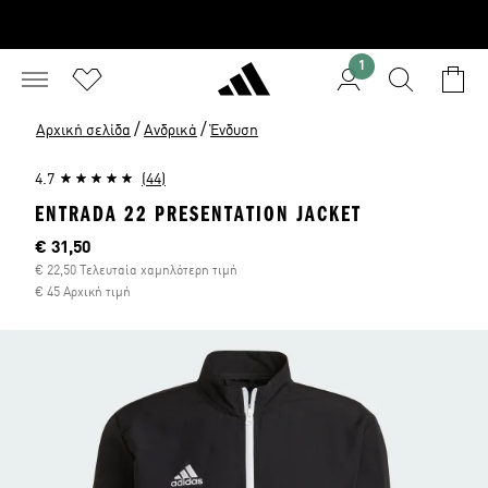
1
/
/
Αρχική σελίδα
Ανδρικά
Ένδυση
4.7
(44)
ENTRADA 22 PRESENTATION JACKET
Τρέχουσα τιμή
€ 31,50
€ 22,50 Τελευταία χαμηλότερη τιμή
€ 45 Αρχική τιμή