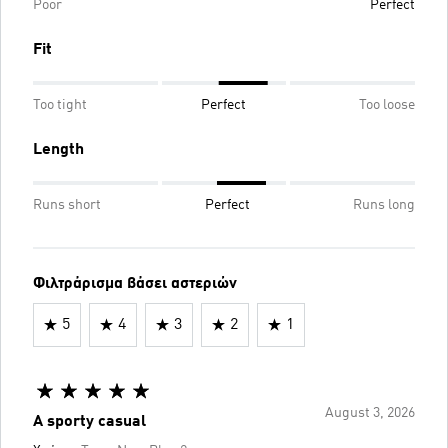
Poor
Perfect
Fit
Too tight
Perfect
Too loose
Length
Runs short
Perfect
Runs long
Φιλτράρισμα βάσει αστεριών
5
4
3
2
1
August 3, 2026
A sporty casual