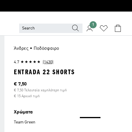
1
Άνδρες • Ποδόσφαιρο
4.7
(1430)
ENTRADA 22 SHORTS
Τρέχουσα τιμή
€ 7,50
€ 7,50 Τελευταία χαμηλότερη τιμή
€ 15 Αρχική τιμή
Χρώματα
Team Green