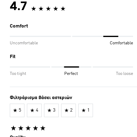
4.7
Comfort
Uncomfortable
Comfortable
Fit
Too tight
Perfect
Too loose
Φιλτράρισμα βάσει αστεριών
5
4
3
2
1