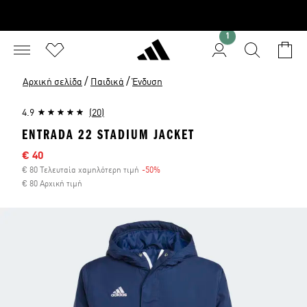
1
/
/
Αρχική σελίδα
Παιδικά
Ένδυση
4.9
(20)
ENTRADA 22 STADIUM JACKET
Τιμή έκπτωσης
€ 40
€ 80 Τελευταία χαμηλότερη τιμή
-50%
Έκπτωση
€ 80 Αρχική τιμή