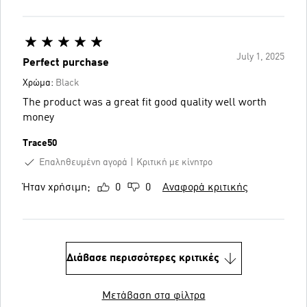
July 1, 2025
Perfect purchase
Χρώμα:
Black
The product was a great fit good quality well worth
money
Trace50
Επαληθευμένη αγορά
Κριτική με κίνητρο
Ήταν χρήσιμη;
0
0
Αναφορά κριτικής
Διάβασε περισσότερες κριτικές
Μετάβαση στα φίλτρα