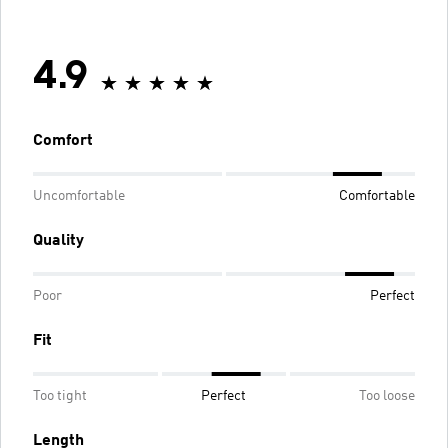
4.9
Comfort
Uncomfortable
Comfortable
Quality
Poor
Perfect
Fit
Too tight
Perfect
Too loose
Length