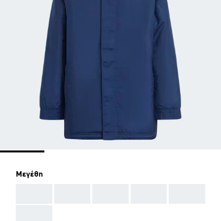
Μεγέθη
AAA
AAA
AAA
AAA
AAA
AAA