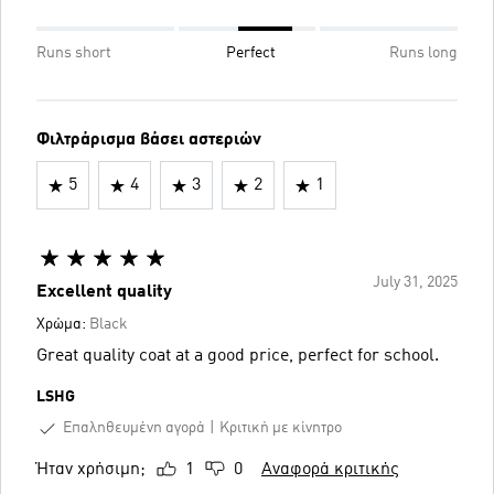
Runs short
Perfect
Runs long
Φιλτράρισμα βάσει αστεριών
5
4
3
2
1
July 31, 2025
Excellent quality
Χρώμα:
Black
Great quality coat at a good price, perfect for school.
LSHG
Επαληθευμένη αγορά
Κριτική με κίνητρο
Ήταν χρήσιμη;
1
0
Αναφορά κριτικής