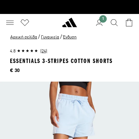
1
/
/
Αρχική σελίδα
Γυναικεία
Ένδυση
4.8
(24)
ESSENTIALS 3-STRIPES COTTON SHORTS
Τιμή
€ 30