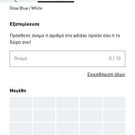
Glow Blue / White
Εξατομίκευσε
Πρόσθεσε όνομα ή αριθμό στο adidas προϊόν σου ή το
δώρο σου!
Όνομα
0 / 10
Εκκαθάριση όλων
Μεγέθη
AAA
AAA
AAA
AAA
AAA
AAA
AAA
AAA
AAA
AAA
AAA
AAA
AAA
AAA
AAA