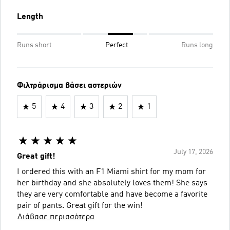
Length
Runs short
Perfect
Runs long
Φιλτράρισμα βάσει αστεριών
5
4
3
2
1
July 17, 2026
Great gift!
I ordered this with an F1 Miami shirt for my mom for
her birthday and she absolutely loves them! She says
they are very comfortable and have become a favorite
pair of pants. Great gift for the win!
Διάβασε περισσότερα