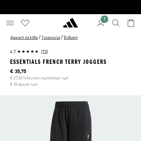
1
/
/
Αρχική σελίδα
Γυναικεία
Ένδυση
4.7
(73)
ESSENTIALS FRENCH TERRY JOGGERS
Τρέχουσα τιμή
€ 35,75
€ 27,50 Τελευταία χαμηλότερη τιμή
€ 55 Αρχική τιμή