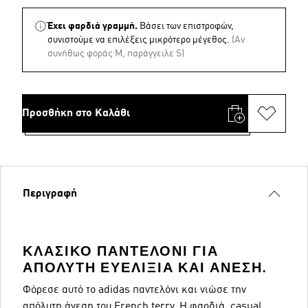
Έχει φαρδιά γραμμή.
Βάσει των επιστροφών,
συνιστούμε να επιλέξεις μικρότερο μέγεθος.
(Aν
συνήθως φοράς M, παράγγειλε S)
Προσθήκη στο Καλάθι
Περιγραφή
ΚΛΑΣΙΚΌ ΠΑΝΤΕΛΌΝΙ ΓΙΑ
ΑΠΌΛΥΤΗ ΕΥΕΛΙΞΊΑ ΚΑΙ ΆΝΕΣΗ.
Φόρεσε αυτό το adidas παντελόνι και νιώσε την
απόλυτη άνεση του French terry. Η φαρδιά, casual