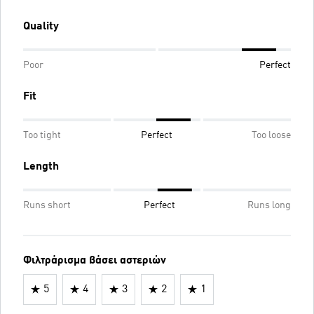
Quality
Poor
Perfect
Fit
Too tight
Perfect
Too loose
Length
Runs short
Perfect
Runs long
Φιλτράρισμα βάσει αστεριών
5
4
3
2
1