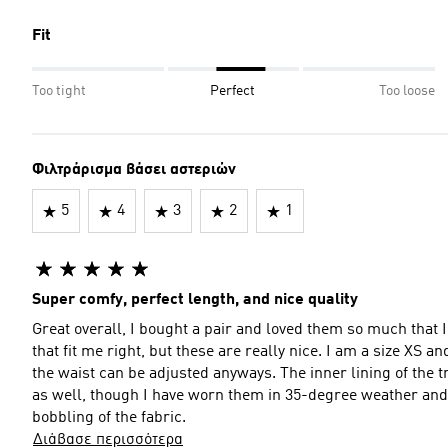
Fit
Too tight
Perfect
Too loose
Φιλτράρισμα βάσει αστεριών
5
4
3
2
1
Super comfy, perfect length, and nice quality
Great overall, I bought a pair and loved them so much that I 
that fit me right, but these are really nice. I am a size XS a
the waist can be adjusted anyways. The inner lining of the t
as well, though I have worn them in 35-degree weather and 
bobbling of the fabric.
Διάβασε περισσότερα