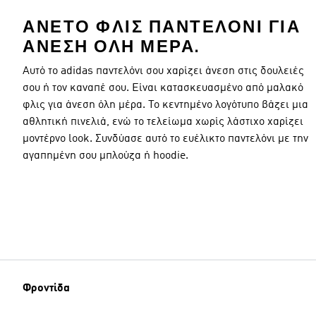
ΆΝΕΤΟ ΦΛΙΣ ΠΑΝΤΕΛΌΝΙ ΓΙΑ
ΆΝΕΣΗ ΌΛΗ ΜΈΡΑ.
Αυτό το adidas παντελόνι σου χαρίζει άνεση στις δουλειές
σου ή τον καναπέ σου. Είναι κατασκευασμένο από μαλακό
φλις για άνεση όλη μέρα. Το κεντημένο λογότυπο βάζει μια
αθλητική πινελιά, ενώ το τελείωμα χωρίς λάστιχο χαρίζει
μοντέρνο look. Συνδύασε αυτό το ευέλικτο παντελόνι με την
αγαπημένη σου μπλούζα ή hoodie.
Φροντίδα