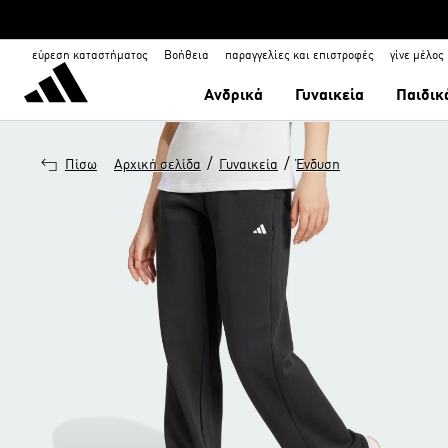
εύρεση καταστήματος
Βοήθεια
παραγγελίες και επιστροφές
γίνε μέλος
Ανδρικά
Γυναικεία
Παιδικ
/
/
Πίσω
Αρχική σελίδα
Γυναικεία
Ένδυση