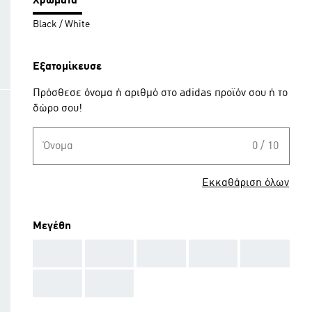
Χρώματα
Black / White
Εξατομίκευσε
Πρόσθεσε όνομα ή αριθμό στο adidas προϊόν σου ή το
δώρο σου!
Όνομα
0 / 10
Εκκαθάριση όλων
Μεγέθη
AAA
AAA
AAA
AAA
AAA
AAA
AAA