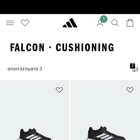
1
FALCON · CUSHIONING
2
αποτελέσματα 3
Προσθήκη στη Λίστα Επιθυμιών
Πρ