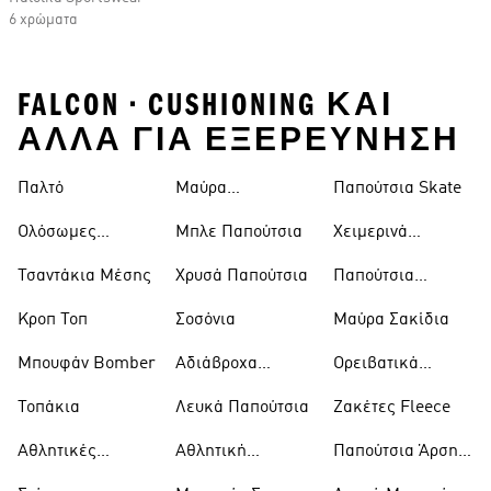
6 χρώματα
FALCON • CUSHIONING ΚΑΙ
ΑΛΛΑ ΓΙΑ ΕΞΕΡΕΥΝΗΣΗ
Παλτό
Μαύρα
Παπούτσια Skate
Παντελόνια
Ολόσωμες
Μπλε Παπούτσια
Χειμερινά
Φόρμες
Μπουφάν
Τσαντάκια Μέσης
Χρυσά Παπούτσια
Παπούτσια
Trekking
Κροπ Τοπ
Σοσόνια
Μαύρα Σακίδια
Μπουφάν Bomber
Αδιάβροχα
Ορειβατικά
Μπουφάν
Παπούτσια
Τοπάκια
Λευκά Παπούτσια
Ζακέτες Fleece
Αθλητικές
Αθλητική
Παπούτσια Άρσης
Τσάντες
Ένδυση
Βαρών