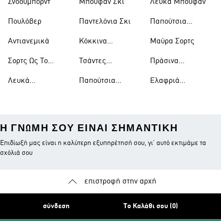
Σνόουμπορντ
Μπουφάν Σκι
Λευκά Μπουφάν
Πουλόβερ
Παντελόνια Σκι
Παπούτσια
Μπάσκετ
Αντιανεμικά
Κόκκινα
Μαύρα Σορτς
Παπούτσια
Σορτς Ως Το
Τσάντες
Πράσινα
Γόνατο
Ώμου
Παπούτσια
Λευκά
Παπούτσια
Ελαφριά
Μπλουζάκια
Ράγκμπι
Μπουφάν
Η ΓΝΏΜΗ ΣΟΥ ΕΊΝΑΙ ΣΗΜΑΝΤΙΚΉ
Επιδίωξή μας είναι η καλύτερη εξυπηρέτησή σου, γι’ αυτό εκτιμάμε τα
σχόλιά σου
επιστροφή στην αρχή
σύνδεση
Το Καλάθι σου (0)