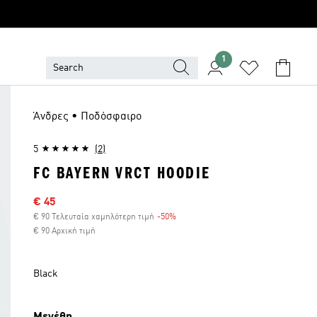
1
Άνδρες • Ποδόσφαιρο
5
(2)
FC BAYERN VRCT HOODIE
Τιμή έκπτωσης
€ 45
€ 90 Τελευταία χαμηλότερη τιμή
-50%
Έκπτωση
€ 90 Αρχική τιμή
Black