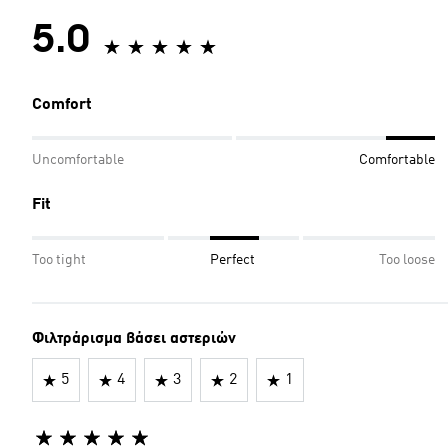
5.0
Comfort
Uncomfortable
Comfortable
Fit
Too tight
Perfect
Too loose
Φιλτράρισμα βάσει αστεριών
5
4
3
2
1