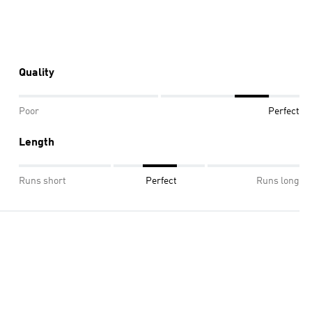
Quality
Poor
Perfect
Length
Runs short
Perfect
Runs long