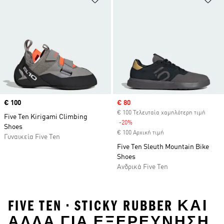
Price
€ 100
Sale price
€ 80
€ 100 Τελευταία χαμηλότερη τιμή
Five Ten Kirigami Climbing
-20%
Discount
Shoes
€ 100 Αρχική τιμή
Γυναικεία Five Ten
Five Ten Sleuth Mountain Bike
Shoes
Ανδρικά Five Ten
FIVE TEN • STICKY RUBBER ΚΑΙ
ΑΛΛΑ ΓΙΑ ΕΞΕΡΕΥΝΗΣΗ