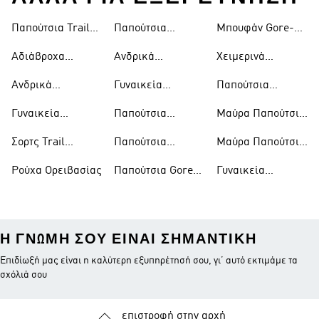
Παπούτσια Trail
Παπούτσια
Μπουφάν Gore-
Running
Ορειβασίας
tex
Αδιάβροχα
Ανδρικά
Χειμερινά
Παπούτσια Trail
Παπούτσια
Μπουφάν
Ανδρικά
Γυναικεία
Παπούτσια
Running
Ορειβασίας
Παπούτσια Trail
Παπούτσια
Outdoor
Γυναικεία
Παπούτσια
Μαύρα Παπούτσια
Running
Ορειβασίας
Παπούτσια Trail
Αναρρίχησης
Trail Running
Σορτς Trail
Παπούτσια
Μαύρα Παπούτσια
Running
Running
Ποδηλασίας
Ορειβασίας
Ρούχα Ορειβασίας
Παπούτσια Gore-
Γυναικεία
Βουνού
tex
Παπούτσια
Ποδηλασίας
Βουνού
Η ΓΝΏΜΗ ΣΟΥ ΕΊΝΑΙ ΣΗΜΑΝΤΙΚΉ
Επιδίωξή μας είναι η καλύτερη εξυπηρέτησή σου, γι’ αυτό εκτιμάμε τα
σχόλιά σου
επιστροφή στην αρχή