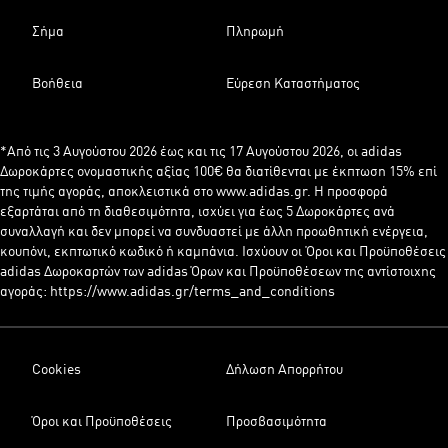
Σήμα
Πληρωμή
Βοήθεια
Εύρεση Καταστήματος
*Από τις 3 Αυγούστου 2026 έως και τις 17 Αυγούστου 2026, οι adidas
Δωροκάρτες ονομαστικής αξίας 100€ θα διατίθενται με έκπτωση 15% επί
της τιμής αγοράς, αποκλειστικά στο www.adidas.gr. Η προσφορά
εξαρτάται από τη διαθεσιμότητα, ισχύει για έως 5 Δωροκάρτες ανά
συναλλαγή και δεν μπορεί να συνδυαστεί με άλλη προωθητική ενέργεια,
κουπόνι, εκπτωτικό κωδικό ή καμπάνια. Ισχύουν οι Όροι και Προϋποθέσεις
adidas Δωροκαρτών των adidas Όρων και Προϋποθέσεων της αντίστοιχης
αγοράς: https://www.adidas.gr/terms_and_conditions
Cookies
Δήλωση Απορρήτου
Όροι και Προϋποθέσεις
Προσβασιμότητα