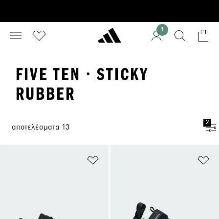
1
FIVE TEN · STICKY
RUBBER
2
αποτελέσματα 13
Προσθήκη στη Λίστα Επιθυμιών
Πρ