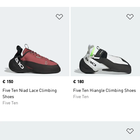
Προσθήκη στη Λίστα Επιθυμιών
Πρ
Price
€ 150
Price
€ 180
Five Ten Niad Lace Climbing
Five Ten Hiangle Climbing Shoes
Shoes
Five Ten
Five Ten
Πρ