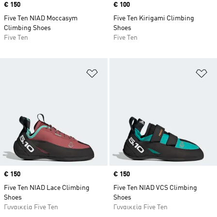
Price
€ 150
Price
€ 100
Five Ten NIAD Moccasym
Five Ten Kirigami Climbing
Climbing Shoes
Shoes
Five Ten
Five Ten
Προσθήκη στη Λίστα Επιθυμιών
Πρ
Price
€ 150
Price
€ 150
Five Ten NIAD Lace Climbing
Five Ten NIAD VCS Climbing
Shoes
Shoes
Γυναικεία Five Ten
Γυναικεία Five Ten