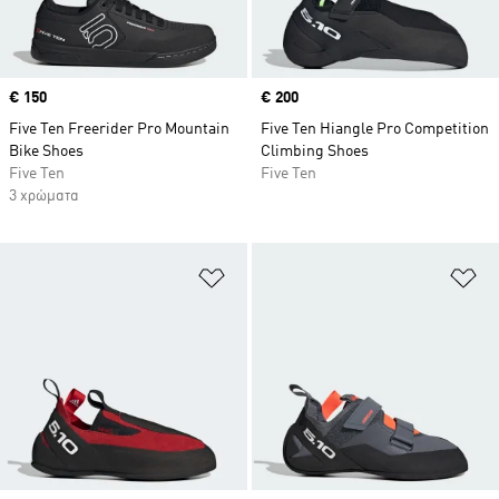
Price
€ 150
Price
€ 200
Five Ten Freerider Pro Mountain
Five Ten Hiangle Pro Competition
Bike Shoes
Climbing Shoes
Five Ten
Five Ten
3 χρώματα
Προσθήκη στη Λίστα Επιθυμιών
Πρ