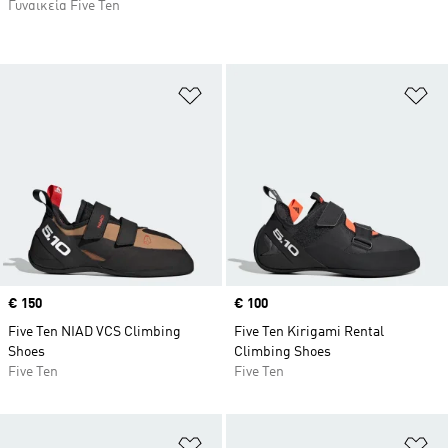
Γυναικεία Five Ten
Προσθήκη στη Λίστα Επιθυμιών
Πρ
Price
€ 150
Price
€ 100
Five Ten NIAD VCS Climbing
Five Ten Kirigami Rental
Shoes
Climbing Shoes
Five Ten
Five Ten
Προσθήκη στη Λίστα Επιθυμιών
Πρ