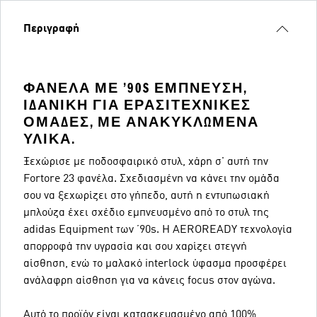
Περιγραφή
ΦΑΝΈΛΑ ΜΕ ’90S ΈΜΠΝΕΥΣΗ,
ΙΔΑΝΙΚΉ ΓΙΑ ΕΡΑΣΙΤΕΧΝΙΚΈΣ
ΟΜΆΔΕΣ, ΜΕ ΑΝΑΚΥΚΛΩΜΈΝΑ
ΥΛΙΚΆ.
Ξεχώρισε με ποδοσφαιρικό στυλ, χάρη σ' αυτή την
Fortore 23 φανέλα. Σχεδιασμένη να κάνει την ομάδα
σου να ξεχωρίζει στο γήπεδο, αυτή η εντυπωσιακή
μπλούζα έχει σχέδιο εμπνευσμένο από το στυλ της
adidas Equipment των ’90s. Η AEROREADY τεχνολογία
απορροφά την υγρασία και σου χαρίζει στεγνή
αίσθηση, ενώ το μαλακό interlock ύφασμα προσφέρει
ανάλαφρη αίσθηση για να κάνεις focus στον αγώνα.
Αυτό το προϊόν είναι κατασκευασμένο από 100%