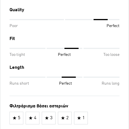
Quality
Poor
Perfect
Fit
Too tight
Perfect
Too loose
Length
Runs short
Perfect
Runs long
Φιλτράρισμα βάσει αστεριών
5
4
3
2
1