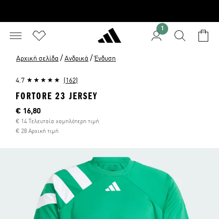
1
/
/
Αρχική σελίδα
Ανδρικά
Ένδυση
4.7
(162)
FORTORE 23 JERSEY
Τρέχουσα τιμή
€ 16,80
€ 14 Τελευταία χαμηλότερη τιμή
€ 28 Αρχική τιμή