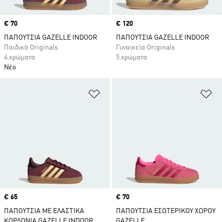
Price
€ 70
Price
€ 120
ΠΑΠΟΥΤΣΙΑ GAZELLE INDOOR
ΠΑΠΟΥΤΣΙΑ GAZELLE INDOOR
Παιδικά Originals
Γυναικεία Originals
4 χρώματα
5 χρώματα
Νέο
Προσθήκη στη Λίστα Επιθυμιών
Πρ
Price
€ 65
Price
€ 70
ΠΑΠΟΥΤΣΙΑ ΜΕ ΕΛΑΣΤΙΚΑ
ΠΑΠΟΥΤΣΙΑ ΕΣΩΤΕΡΙΚΟΥ ΧΩΡΟΥ
ΚΟΡΔΟΝΙΑ GAZELLE INDOOR
GAZELLE