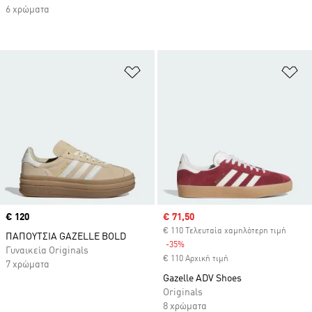
6 χρώματα
Προσθήκη στη Λίστα Επιθυμιών
Πρ
Price
€ 120
Sale price
€ 71,50
€ 110 Τελευταία χαμηλότερη τιμή
ΠΑΠΟΥΤΣΙΑ GAZELLE BOLD
-35%
Discount
Γυναικεία Originals
€ 110 Αρχική τιμή
7 χρώματα
Gazelle ADV Shoes
Originals
8 χρώματα