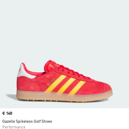
Price
€ 140
Gazelle Spikeless Golf Shoes
Performance