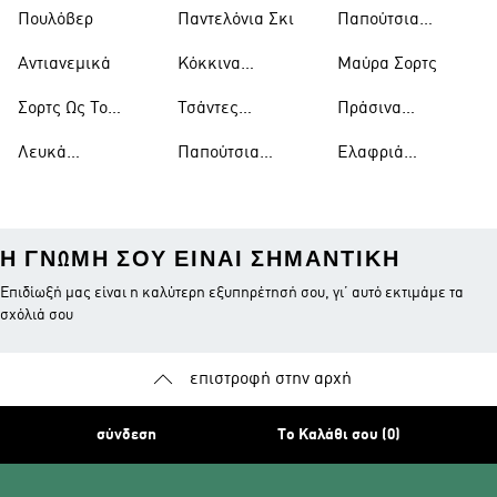
Πουλόβερ
Παντελόνια Σκι
Παπούτσια
Μπάσκετ
Αντιανεμικά
Κόκκινα
Μαύρα Σορτς
Παπούτσια
Σορτς Ως Το
Τσάντες
Πράσινα
Γόνατο
Ώμου
Παπούτσια
Λευκά
Παπούτσια
Ελαφριά
Μπλουζάκια
Ράγκμπι
Μπουφάν
Η ΓΝΏΜΗ ΣΟΥ ΕΊΝΑΙ ΣΗΜΑΝΤΙΚΉ
Επιδίωξή μας είναι η καλύτερη εξυπηρέτησή σου, γι’ αυτό εκτιμάμε τα
σχόλιά σου
επιστροφή στην αρχή
σύνδεση
Το Καλάθι σου (0)