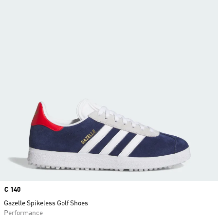
Price
€ 140
Gazelle Spikeless Golf Shoes
Performance