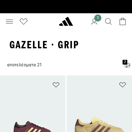
1
GAZELLE · GRIP
2
αποτελέσματα 21
Προσθήκη στη Λίστα Επιθυμιών
Πρ