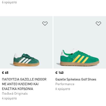
6 χρώματα
Προσθήκη στη Λίστα Επιθυμιών
Πρ
Price
€ 65
Price
€ 140
ΠΑΠΟΥΤΣΙΑ GAZELLE INDOOR
Gazelle Spikeless Golf Shoes
ΜΕ ΑΝΤΕΟ ΚΛΕΙΣΙΜΟ ΚΑΙ
Performance
ΕΛΑΣΤΙΚΑ ΚΟΡΔΟΝΙΑ
6 χρώματα
Παιδικά Originals
4 χρώματα