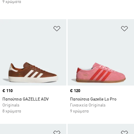
9 χρώματα
Προσθήκη στη Λίστα Επιθυμιών
Πρ
Price
€ 110
Price
€ 120
Παπούτσια GAZELLE ADV
Παπούτσια Gazelle Lo Pro
Originals
Γυναικεία Originals
8 χρώματα
9 χρώματα
Προσθήκη στη Λίστα Επιθυμιών
Πρ