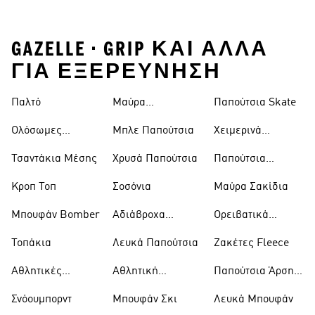
GAZELLE • GRIP ΚΑΙ ΑΛΛΑ
ΓΙΑ ΕΞΕΡΕΥΝΗΣΗ
Παλτό
Μαύρα
Παπούτσια Skate
Παντελόνια
Ολόσωμες
Μπλε Παπούτσια
Χειμερινά
Φόρμες
Μπουφάν
Τσαντάκια Μέσης
Χρυσά Παπούτσια
Παπούτσια
Trekking
Κροπ Τοπ
Σοσόνια
Μαύρα Σακίδια
Μπουφάν Bomber
Αδιάβροχα
Ορειβατικά
Μπουφάν
Παπούτσια
Τοπάκια
Λευκά Παπούτσια
Ζακέτες Fleece
Αθλητικές
Αθλητική
Παπούτσια Άρσης
Τσάντες
Ένδυση
Βαρών
Σνόουμπορντ
Μπουφάν Σκι
Λευκά Μπουφάν