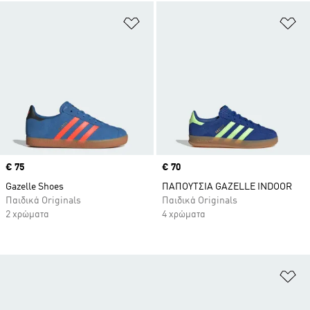
Προσθήκη στη Λίστα Επιθυμιών
Πρ
Price
€ 75
Price
€ 70
Gazelle Shoes
ΠΑΠΟΥΤΣΙΑ GAZELLE INDOOR
Παιδικά Originals
Παιδικά Originals
2 χρώματα
4 χρώματα
Πρ