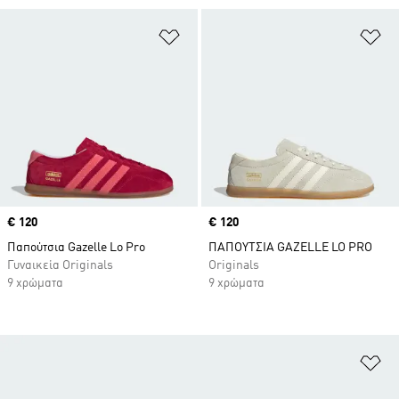
Προσθήκη στη Λίστα Επιθυμιών
Πρ
Price
€ 120
Price
€ 120
Παπούτσια Gazelle Lo Pro
ΠΑΠΟΥΤΣΙΑ GAZELLE LO PRO
Γυναικεία Originals
Originals
9 χρώματα
9 χρώματα
Πρ