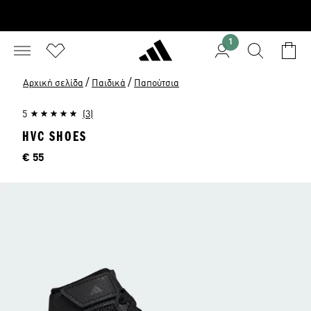
1
/
/
Αρχική σελίδα
Παιδικά
Παπούτσια
5
(3)
HVC SHOES
Τιμή
€ 55