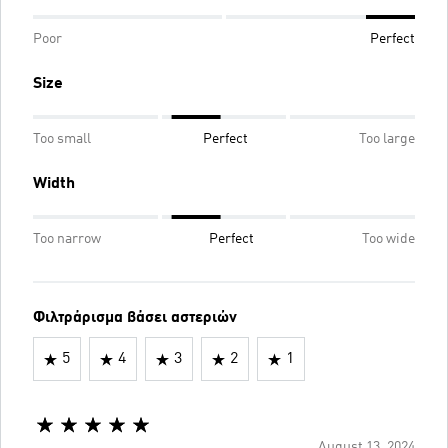
Poor
Perfect
Size
Too small
Perfect
Too large
Width
Too narrow
Perfect
Too wide
Φιλτράρισμα βάσει αστεριών
5
4
3
2
1
August 13, 2024