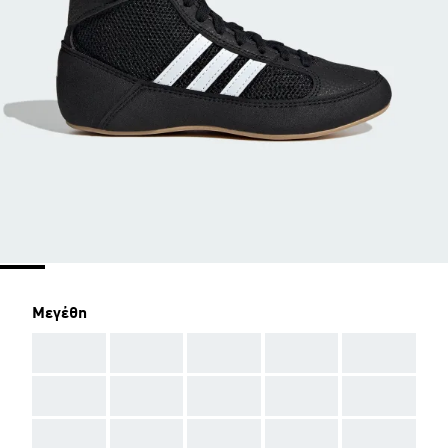
Μεγέθη
AAA
AAA
AAA
AAA
AAA
AAA
AAA
AAA
AAA
AAA
AAA
AAA
AAA
AAA
AAA