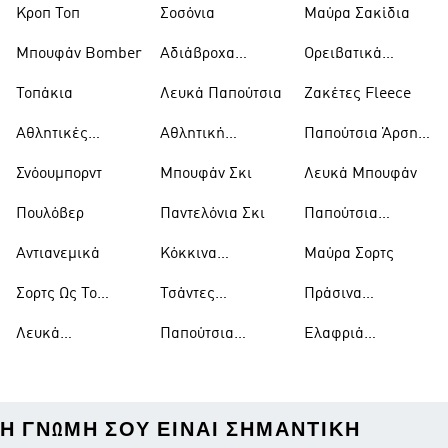
Κροπ Τοπ
Σοσόνια
Μαύρα Σακίδια
Μπουφάν Bomber
Αδιάβροχα
Ορειβατικά
Μπουφάν
Παπούτσια
Τοπάκια
Λευκά Παπούτσια
Ζακέτες Fleece
Αθλητικές
Αθλητική
Παπούτσια Άρσης
Τσάντες
Ένδυση
Βαρών
Σνόουμπορντ
Μπουφάν Σκι
Λευκά Μπουφάν
Πουλόβερ
Παντελόνια Σκι
Παπούτσια
Μπάσκετ
Αντιανεμικά
Κόκκινα
Μαύρα Σορτς
Παπούτσια
Σορτς Ως Το
Τσάντες
Πράσινα
Γόνατο
Ώμου
Παπούτσια
Λευκά
Παπούτσια
Ελαφριά
Μπλουζάκια
Ράγκμπι
Μπουφάν
Η ΓΝΏΜΗ ΣΟΥ ΕΊΝΑΙ ΣΗΜΑΝΤΙΚΉ