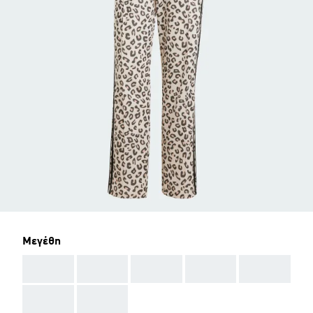
Μεγέθη
AAA
AAA
AAA
AAA
AAA
AAA
AAA