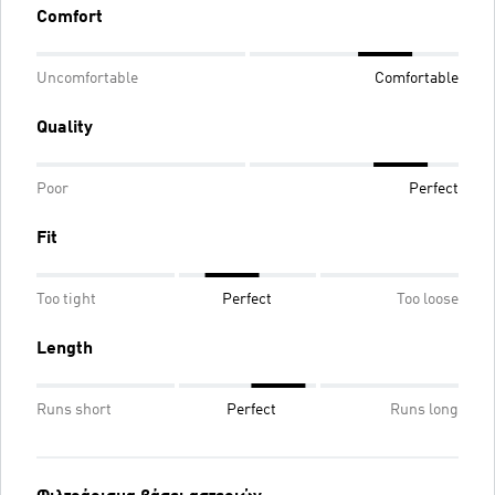
Comfort
Uncomfortable
Comfortable
Quality
Poor
Perfect
Fit
Too tight
Perfect
Too loose
Length
Runs short
Perfect
Runs long