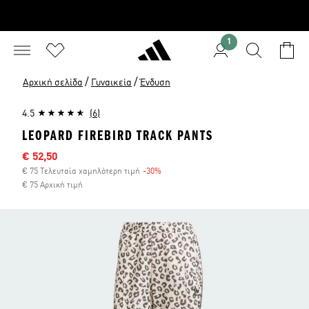
1
/
/
Αρχική σελίδα
Γυναικεία
Ένδυση
4.5
(6)
LEOPARD FIREBIRD TRACK PANTS
Τιμή έκπτωσης
€ 52,50
€ 75 Τελευταία χαμηλότερη τιμή
-30%
Έκπτωση
€ 75 Αρχική τιμή