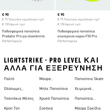
Current price
€ 90
Current price
€ 90
€ 75 Τελευταία χαμηλότερη τιμή
€ 75 Τελευταία χαμηλότερη τιμή
€ 150 Αρχική τιμή
€ 150 Αρχική τιμή
Ποδοσφαιρικά παπούτσια
Ποδοσφαιρικά παπούτσια
Predator Pro για χλοοτάπητα
εσωτερικού χώρου F50 Pro
Performance
Performance
LIGHTSTRIKE • PRO LEVEL ΚΑΙ
ΑΛΛΑ ΓΙΑ ΕΞΕΡΕΥΝΗΣΗ
Παλτό
Μαύρα
Παπούτσια Skate
Παντελόνια
Ολόσωμες
Μπλε Παπούτσια
Χειμερινά
Φόρμες
Μπουφάν
Τσαντάκια Μέσης
Χρυσά Παπούτσια
Παπούτσια
Trekking
Κροπ Τοπ
Σοσόνια
Μαύρα Σακίδια