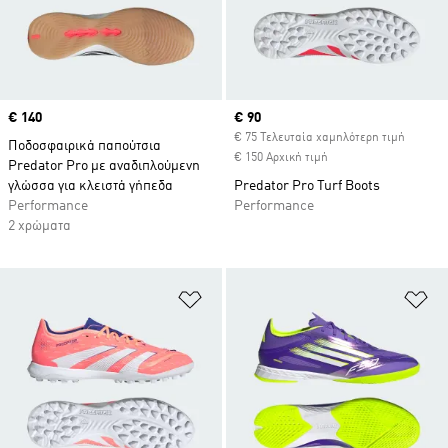
Price
€ 140
Current price
€ 90
€ 75 Τελευταία χαμηλότερη τιμή
Ποδοσφαιρικά παπούτσια
€ 150 Αρχική τιμή
Predator Pro με αναδιπλούμενη
γλώσσα για κλειστά γήπεδα
Predator Pro Turf Boots
Performance
Performance
2 χρώματα
Προσθήκη στη Λίστα Επιθυμιών
Πρ