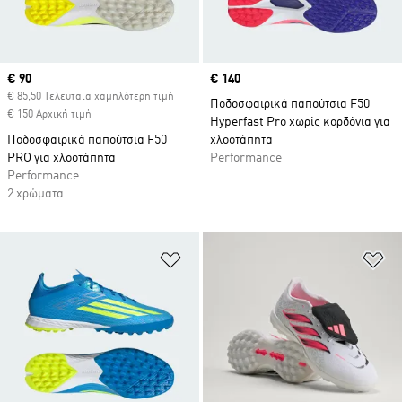
Current price
€ 90
Price
€ 140
€ 85,50 Τελευταία χαμηλότερη τιμή
Ποδοσφαιρικά παπούτσια F50
€ 150 Αρχική τιμή
Hyperfast Pro χωρίς κορδόνια για
Ποδοσφαιρικά παπούτσια F50
χλοοτάπητα
PRO για χλοοτάπητα
Performance
Performance
2 χρώματα
Προσθήκη στη Λίστα Επιθυμιών
Πρ