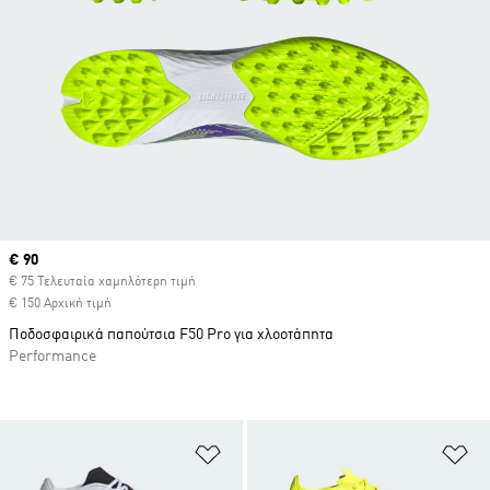
Current price
€ 90
€ 75 Τελευταία χαμηλότερη τιμή
€ 150 Αρχική τιμή
Ποδοσφαιρικά παπούτσια F50 Pro για χλοοτάπητα
Performance
Προσθήκη στη Λίστα Επιθυμιών
Πρ