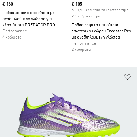
Price
€ 160
Current price
€ 105
€ 70,50 Τελευταία χαμηλότερη τιμή
Ποδοσφαιρικά παπούτσια με
€ 150 Αρχική τιμή
αναδιπλούμενη γλώσσα για
χλοοτάπητα PREDATOR PRO
Ποδοσφαιρικά παπούτσια
Performance
εσωτερικού χώρου Predator Pro
4 χρώματα
με αναδιπλούμενη γλώσσα
Performance
2 χρώματα
Πρ