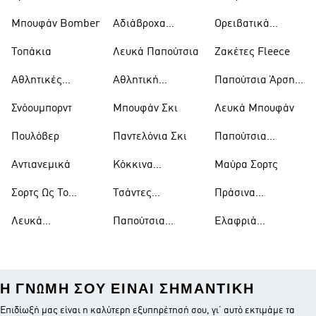
Μπουφάν Bomber
Αδιάβροχα
Ορειβατικά
Μπουφάν
Παπούτσια
Τοπάκια
Λευκά Παπούτσια
Ζακέτες Fleece
Αθλητικές
Αθλητική
Παπούτσια Άρσης
Τσάντες
Ένδυση
Βαρών
Σνόουμπορντ
Μπουφάν Σκι
Λευκά Μπουφάν
Πουλόβερ
Παντελόνια Σκι
Παπούτσια
Μπάσκετ
Αντιανεμικά
Κόκκινα
Μαύρα Σορτς
Παπούτσια
Σορτς Ως Το
Τσάντες
Πράσινα
Γόνατο
Ώμου
Παπούτσια
Λευκά
Παπούτσια
Ελαφριά
Μπλουζάκια
Ράγκμπι
Μπουφάν
Η ΓΝΏΜΗ ΣΟΥ ΕΊΝΑΙ ΣΗΜΑΝΤΙΚΉ
Επιδίωξή μας είναι η καλύτερη εξυπηρέτησή σου, γι’ αυτό εκτιμάμε τα