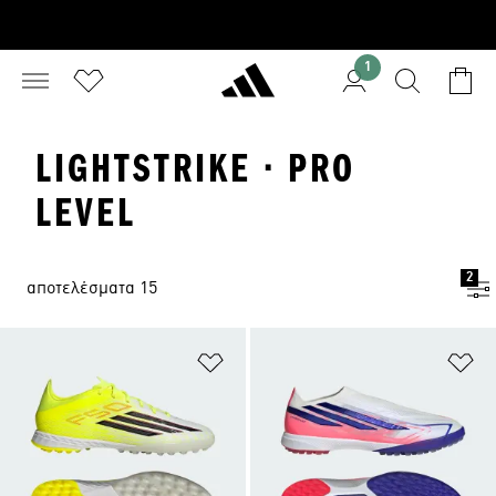
1
LIGHTSTRIKE · PRO
LEVEL
2
αποτελέσματα 15
Προσθήκη στη Λίστα Επιθυμιών
Πρ