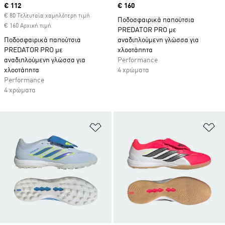
Current price
€ 112
Price
€ 160
€ 80 Τελευταία χαμηλότερη τιμή
Ποδοσφαιρικά παπούτσια
€ 160 Αρχική τιμή
PREDATOR PRO με
Ποδοσφαιρικά παπούτσια
αναδιπλούμενη γλώσσα για
PREDATOR PRO με
χλοοτάπητα
αναδιπλούμενη γλώσσα για
Performance
χλοοτάπητα
4 χρώματα
Performance
4 χρώματα
Προσθήκη στη Λίστα Επιθυμιών
Πρ