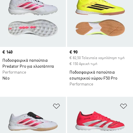
Price
€ 140
Current price
€ 90
€ 82,50 Τελευταία χαμηλότερη τιμή
Ποδοσφαιρικά παπούτσια
€ 150 Αρχική τιμή
Predator Pro για χλοοτάπητα
Performance
Ποδοσφαιρικά παπούτσια
Νέο
εσωτερικού χώρου F50 Pro
Performance
Προσθήκη στη Λίστα Επιθυμιών
Πρ