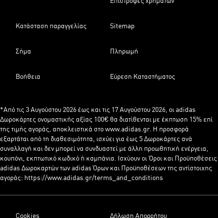
Επιστροφές χρημάτων
Κατάσταση παραγγελίας
Sitemap
Σήμα
Πληρωμή
Βοήθεια
Εύρεση Καταστήματος
*Από τις 3 Αυγούστου 2026 έως και τις 17 Αυγούστου 2026, οι adidas
Δωροκάρτες ονομαστικής αξίας 100€ θα διατίθενται με έκπτωση 15% επί
της τιμής αγοράς, αποκλειστικά στο www.adidas.gr. Η προσφορά
εξαρτάται από τη διαθεσιμότητα, ισχύει για έως 5 Δωροκάρτες ανά
συναλλαγή και δεν μπορεί να συνδυαστεί με άλλη προωθητική ενέργεια,
κουπόνι, εκπτωτικό κωδικό ή καμπάνια. Ισχύουν οι Όροι και Προϋποθέσεις
adidas Δωροκαρτών των adidas Όρων και Προϋποθέσεων της αντίστοιχης
αγοράς: https://www.adidas.gr/terms_and_conditions
Cookies
Δήλωση Απορρήτου