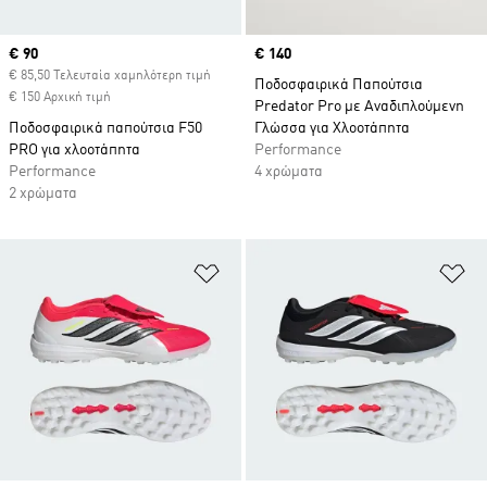
Current price
€ 90
Price
€ 140
€ 85,50 Τελευταία χαμηλότερη τιμή
Ποδοσφαιρικά Παπούτσια
€ 150 Αρχική τιμή
Predator Pro με Αναδιπλούμενη
Ποδοσφαιρικά παπούτσια F50
Γλώσσα για Χλοοτάπητα
PRO για χλοοτάπητα
Performance
Performance
4 χρώματα
2 χρώματα
Προσθήκη στη Λίστα Επιθυμιών
Πρ