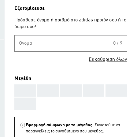
Εξατομίκευσε
Πρόσθεσε όνομα ή αριθμό στο adidas προϊόν σου ή το
δώρο σου!
Όνομα
0 / 9
Εκκαθάριση όλων
Μεγέθη
AAA
AAA
AAA
AAA
AAA
AAA
Εφαρμογή σύμφωνη με το μέγεθος.
Συνιστούμε να
παραγγείλεις το συνηθισμένο σου μέγεθος.