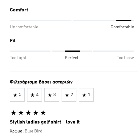
Comfort
Uncomfortable
Comfortable
Fit
Too tight
Perfect
Too loose
Φιλτράρισμα βάσει αστεριών
5
4
3
2
1
Stylish ladies golf shirt - love it
Χρώμα:
Blue Bird