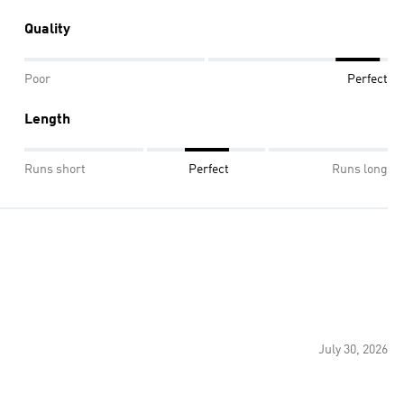
Quality
Poor
Perfect
Length
Runs short
Perfect
Runs long
July 30, 2026