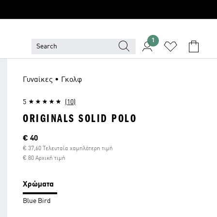
1
Γυναίκες • Γκολφ
5
(10)
ORIGINALS SOLID POLO
Τρέχουσα τιμή
€ 40
€ 37,60 Τελευταία χαμηλότερη τιμή
€ 80 Αρχική τιμή
Χρώματα
Blue Bird