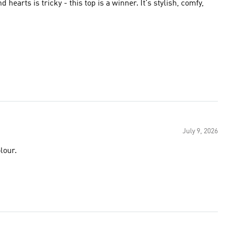
ricky - this top is a winner. It's stylish, comfy,
July 9, 2026
lour.