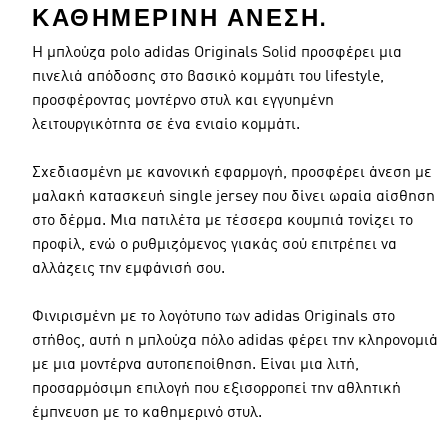
ΚΑΘΗΜΕΡΙΝΉ ΆΝΕΣΗ.
Η μπλούζα polo adidas Originals Solid προσφέρει μια
πινελιά απόδοσης στο βασικό κομμάτι του lifestyle,
προσφέροντας μοντέρνο στυλ και εγγυημένη
λειτουργικότητα σε ένα ενιαίο κομμάτι.
Σχεδιασμένη με κανονική εφαρμογή, προσφέρει άνεση με
μαλακή κατασκευή single jersey που δίνει ωραία αίσθηση
στο δέρμα. Μια πατιλέτα με τέσσερα κουμπιά τονίζει το
προφίλ, ενώ ο ρυθμιζόμενος γιακάς σού επιτρέπει να
αλλάζεις την εμφάνισή σου.
Φινιρισμένη με το λογότυπο των adidas Originals στο
στήθος, αυτή η μπλούζα πόλο adidas φέρει την κληρονομιά
με μια μοντέρνα αυτοπεποίθηση. Είναι μια λιτή,
προσαρμόσιμη επιλογή που εξισορροπεί την αθλητική
έμπνευση με το καθημερινό στυλ.