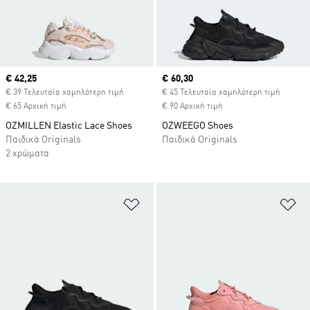
Current price
€ 42,25
Current price
€ 60,30
€ 39 Τελευταία χαμηλότερη τιμή
€ 45 Τελευταία χαμηλότερη τιμή
€ 65 Αρχική τιμή
€ 90 Αρχική τιμή
OZMILLEN Elastic Lace Shoes
OZWEEGO Shoes
Παιδικά Originals
Παιδικά Originals
2 χρώματα
Προσθήκη στη Λίστα Επιθυμιών
Πρ