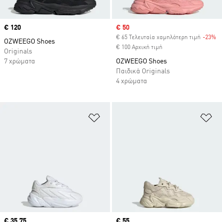
Price
€ 120
Sale price
€ 50
€ 65 Τελευταία χαμηλότερη τιμή
-23%
Di
OZWEEGO Shoes
€ 100 Αρχική τιμή
Originals
7 χρώματα
OZWEEGO Shoes
Παιδικά Originals
4 χρώματα
Προσθήκη στη Λίστα Επιθυμιών
Πρ
Current price
€ 35,75
Price
€ 55