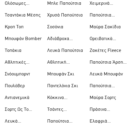
Ολόσωμες
Μπλε Παπούτσια
Χειμερινά
Φόρμες
Μπουφάν
Τσαντάκια Μέσης
Χρυσά Παπούτσια
Παπούτσια
Trekking
Κροπ Τοπ
Σοσόνια
Μαύρα Σακίδια
Μπουφάν Bomber
Αδιάβροχα
Ορειβατικά
Μπουφάν
Παπούτσια
Τοπάκια
Λευκά Παπούτσια
Ζακέτες Fleece
Αθλητικές
Αθλητική
Παπούτσια Άρσης
Τσάντες
Ένδυση
Βαρών
Σνόουμπορντ
Μπουφάν Σκι
Λευκά Μπουφάν
Πουλόβερ
Παντελόνια Σκι
Παπούτσια
Μπάσκετ
Αντιανεμικά
Κόκκινα
Μαύρα Σορτς
Παπούτσια
Σορτς Ως Το
Τσάντες
Πράσινα
Γόνατο
Ώμου
Παπούτσια
Λευκά
Παπούτσια
Ελαφριά
Μπλουζάκια
Ράγκμπι
Μπουφάν