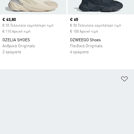
Current price
€ 63,80
Current price
€ 65
€ 55 Τελευταία χαμηλότερη τιμή
€ 50 Τελευταία χαμηλότερη τιμή
€ 110 Αρχική τιμή
€ 100 Αρχική τιμή
OZELIA SHOES
OZWEEGO Shoes
Ανδρικά Originals
Παιδικά Originals
2 χρώματα
4 χρώματα
Πρ