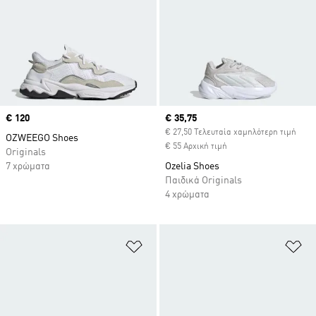
Price
€ 120
Current price
€ 35,75
€ 27,50 Τελευταία χαμηλότερη τιμή
OZWEEGO Shoes
€ 55 Αρχική τιμή
Originals
7 χρώματα
Ozelia Shoes
Παιδικά Originals
4 χρώματα
Προσθήκη στη Λίστα Επιθυμιών
Πρ