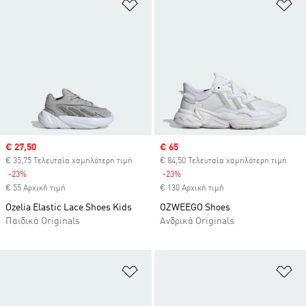
Προσθήκη στη Λίστα Επιθυμιών
Πρ
Sale price
€ 27,50
Sale price
€ 65
€ 35,75 Τελευταία χαμηλότερη τιμή
€ 84,50 Τελευταία χαμηλότερη τιμή
-23%
Discount
-23%
Discount
€ 55 Αρχική τιμή
€ 130 Αρχική τιμή
Ozelia Elastic Lace Shoes Kids
OZWEEGO Shoes
Παιδικά Originals
Ανδρικά Originals
Προσθήκη στη Λίστα Επιθυμιών
Πρ