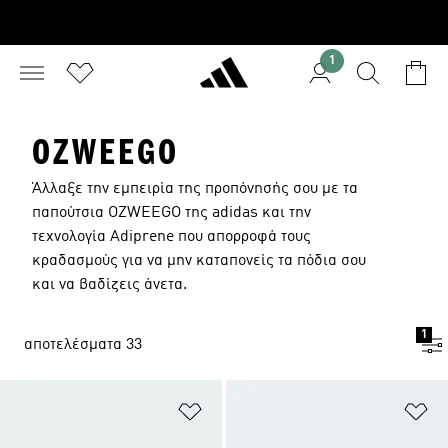
1
OZWEEGO
Άλλαξε την εμπειρία της προπόνησής σου με τα
παπούτσια OZWEEGO της adidas και την
τεχνολογία Adiprene που απορροφά τους
κραδασμούς για να μην καταπονείς τα πόδια σου
και να βαδίζεις άνετα.
1
αποτελέσματα 33
Προσθήκη στη Λίστα Επιθυμιών
Πρ