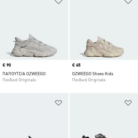
Price
€ 90
Price
€ 65
ΠΑΠΟΥΤΣΙΑ OZWEEGO
OZWEEGO Shoes Kids
Παιδικά Originals
Παιδικά Originals
Προσθήκη στη Λίστα Επιθυμιών
Πρ