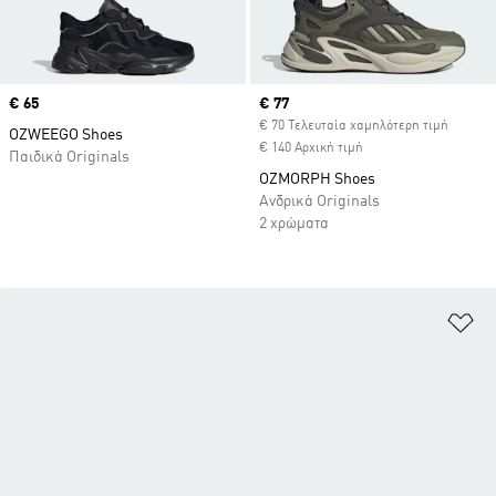
Price
€ 65
Current price
€ 77
€ 70 Τελευταία χαμηλότερη τιμή
OZWEEGO Shoes
€ 140 Αρχική τιμή
Παιδικά Originals
OZMORPH Shoes
Ανδρικά Originals
2 χρώματα
Πρ