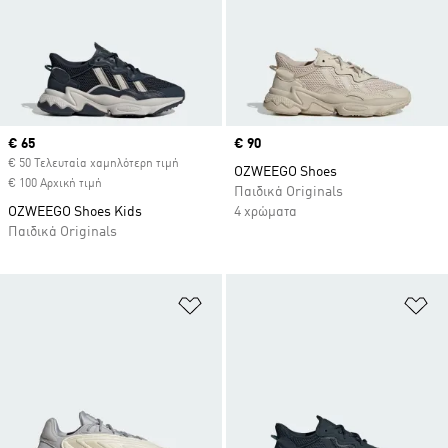
Current price
€ 65
Price
€ 90
€ 50 Τελευταία χαμηλότερη τιμή
OZWEEGO Shoes
€ 100 Αρχική τιμή
Παιδικά Originals
OZWEEGO Shoes Kids
4 χρώματα
Παιδικά Originals
Προσθήκη στη Λίστα Επιθυμιών
Πρ