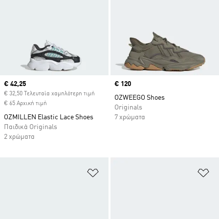
Current price
€ 42,25
Price
€ 120
€ 32,50 Τελευταία χαμηλότερη τιμή
OZWEEGO Shoes
€ 65 Αρχική τιμή
Originals
OZMILLEN Elastic Lace Shoes
7 χρώματα
Παιδικά Originals
2 χρώματα
Προσθήκη στη Λίστα Επιθυμιών
Πρ