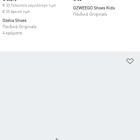
€ 33 Τελευταία χαμηλότερη τιμή
OZWEEGO Shoes Kids
€ 55 Αρχική τιμή
Παιδικά Originals
Ozelia Shoes
Παιδικά Originals
4 χρώματα
Πρ