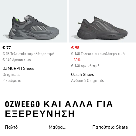
Current price
€ 77
Sale price
€ 98
€ 56 Τελευταία χαμηλότερη τιμή
€ 140 Τελευταία χαμηλότερη τιμή
€ 140 Αρχική τιμή
-30%
Discount
€ 140 Αρχική τιμή
OZMORPH Shoes
Originals
Ozrah Shoes
2 χρώματα
Ανδρικά Originals
OZWEEGO ΚΑΙ ΑΛΛΑ ΓΙΑ
ΕΞΕΡΕΥΝΗΣΗ
Παλτό
Μαύρα
Παπούτσια Skate
Παντελόνια