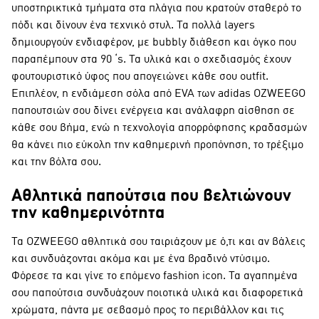
υποστηρικτικά τμήματα στα πλάγια που κρατούν σταθερό το
πόδι και δίνουν ένα τεχνικό στυλ. Τα πολλά layers
δημιουργούν ενδιαφέρον, με bubbly διάθεση και όγκο που
παραπέμπουν στα 90 ‘s. Τα υλικά και ο σχεδιασμός έχουν
φουτουριστικό ύφος που απογειώνει κάθε σου outfit.
Επιπλέον, η ενδιάμεση σόλα από EVA των adidas OZWEEGO
παπουτσιών σου δίνει ενέργεια και ανάλαφρη αίσθηση σε
κάθε σου βήμα, ενώ η τεχνολογία απορρόφησης κραδασμών
θα κάνει πιο εύκολη την καθημερινή προπόνηση, το τρέξιμο
και την βόλτα σου.
Αθλητικά παπούτσια που βελτιώνουν
την καθημερινότητα
Τα OZWEEGO αθλητικά σου ταιριάζουν με ό,τι και αν βάλεις
και συνδυάζονται ακόμα και με ένα βραδινό ντύσιμο.
Φόρεσε τα και γίνε το επόμενο fashion icon. Τα αγαπημένα
σου παπούτσια συνδυάζουν ποιοτικά υλικά και διαφορετικά
χρώματα, πάντα με σεβασμό προς το περιβάλλον και τις