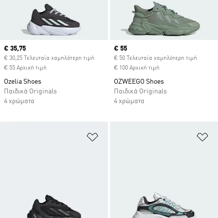
Current price
€ 35,75
Current price
€ 55
€ 30,25 Τελευταία χαμηλότερη τιμή
€ 50 Τελευταία χαμηλότερη τιμή
€ 55 Αρχική τιμή
€ 100 Αρχική τιμή
Ozelia Shoes
OZWEEGO Shoes
Παιδικά Originals
Παιδικά Originals
4 χρώματα
4 χρώματα
Προσθήκη στη Λίστα Επιθυμιών
Πρ