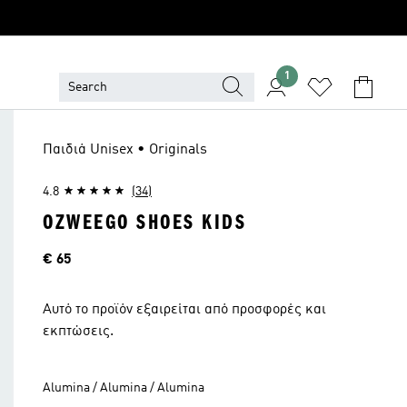
1
Παιδιά Unisex • Originals
4.8
(34)
OZWEEGO SHOES KIDS
Τιμή
€ 65
Αυτό το προϊόν εξαιρείται από προσφορές και
εκπτώσεις.
Alumina / Alumina / Alumina