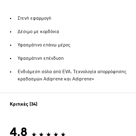
Στενή εφαρμογή
Δέσιμο με κορδόνια
Υφασμάτινο επάνω μέρος
Υφασμάτινη επένδυση
Ενδιάμεση σόλα από EVA. Τεχνολογία απορρόφησης
κραδασμών Adiprene και Adiprene+
Κριτικές (34)
4.8