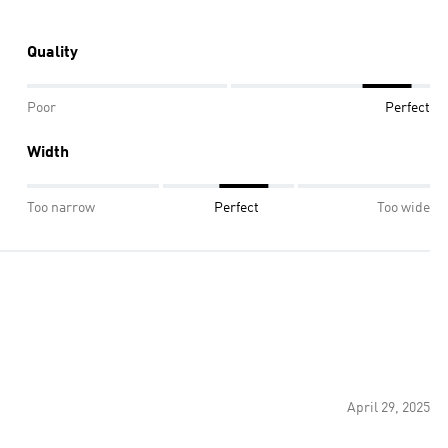
Quality
Poor
Perfect
Width
Too narrow
Perfect
Too wide
April 29, 2025