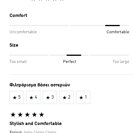
Comfort
Uncomfortable
Comfortable
Size
Too small
Perfect
Too large
Φιλτράρισμα βάσει αστεριών
5
4
3
2
1
Stylish and Comfortable
Χρώμα:
Ivory / Ivory / Ivory