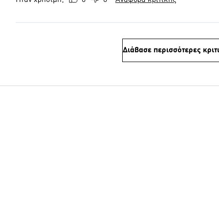
Ήταν χρήσιμη;
0
0
Αναφορά κριτικής
Διάβασε περισσότερες κριτ