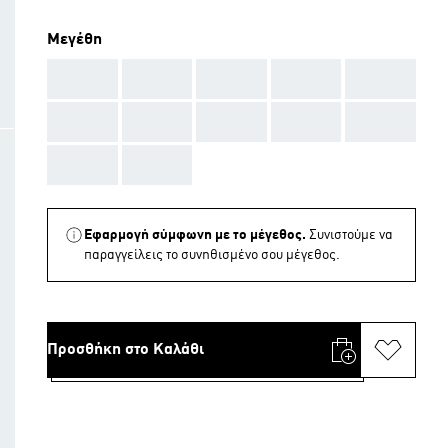
Μεγέθη
AAA
AAA
AAA
AAA
AAA
AAA
AAA
AAA
AAA
AAA
AAA
AAA
Εφαρμογή σύμφωνη με το μέγεθος.
Συνιστούμε να
παραγγείλεις το συνηθισμένο σου μέγεθος.
Προσθήκη στο Καλάθι