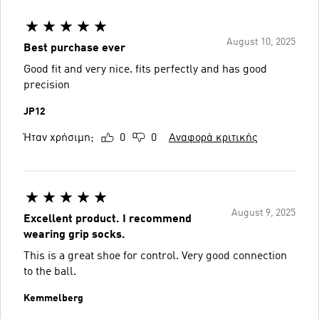
August 10, 2025
Best purchase ever
Good fit and very nice. fits perfectly and has good
precision
JP12
Ήταν χρήσιμη;
0
0
Αναφορά κριτικής
August 9, 2025
Excellent product. I recommend
wearing grip socks.
This is a great shoe for control. Very good connection
to the ball.
Kemmelberg