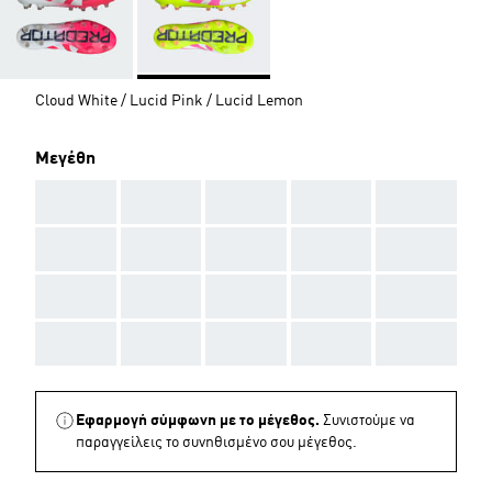
Cloud White / Lucid Pink / Lucid Lemon
Μεγέθη
AAA
AAA
AAA
AAA
AAA
AAA
AAA
AAA
AAA
AAA
AAA
AAA
AAA
AAA
AAA
AAA
AAA
AAA
AAA
AAA
Εφαρμογή σύμφωνη με το μέγεθος.
Συνιστούμε να
παραγγείλεις το συνηθισμένο σου μέγεθος.