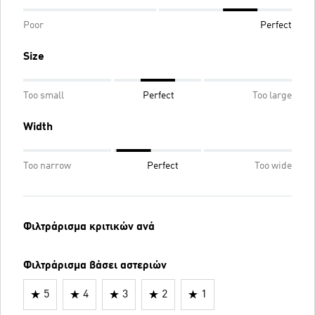
Poor
Perfect
Size
Too small
Perfect
Too large
Width
Too narrow
Perfect
Too wide
Φιλτράρισμα κριτικών ανά
Φιλτράρισμα βάσει αστεριών
5
4
3
2
1