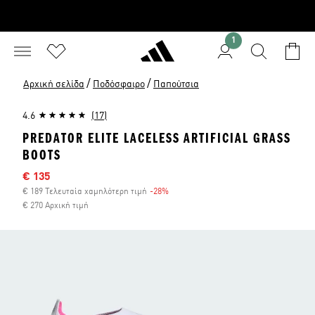
1
/
/
Αρχική σελίδα
Ποδόσφαιρο
Παπούτσια
4.6
(17)
PREDATOR ELITE LACELESS ARTIFICIAL GRASS
BOOTS
Τιμή έκπτωσης
€ 135
€ 189 Τελευταία χαμηλότερη τιμή
-28%
Έκπτωση
€ 270 Αρχική τιμή