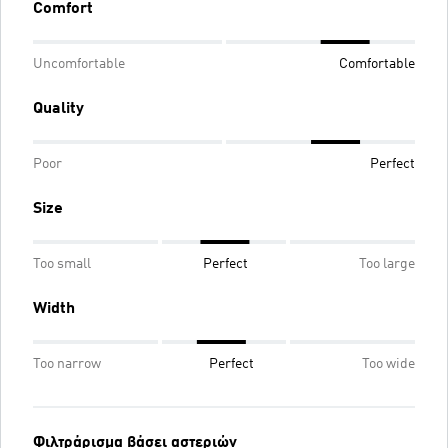
Comfort
Uncomfortable
Comfortable
Quality
Poor
Perfect
Size
Too small
Perfect
Too large
Width
Too narrow
Perfect
Too wide
Φιλτράρισμα βάσει αστεριών