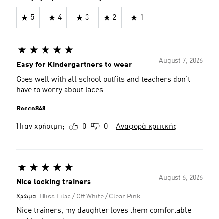
5
4
3
2
1
August 7, 2026
Easy for Kindergartners to wear
Goes well with all school outfits and teachers don’t
have to worry about laces
Rocco848
Ήταν χρήσιμη;
0
0
Αναφορά κριτικής
August 6, 2026
Nice looking trainers
Χρώμα:
Bliss Lilac / Off White / Clear Pink
Nice trainers, my daughter loves them comfortable