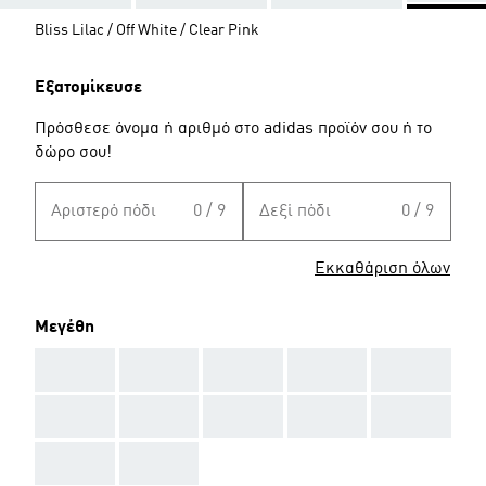
Bliss Lilac / Off White / Clear Pink
Εξατομίκευσε
Πρόσθεσε όνομα ή αριθμό στο adidas προϊόν σου ή το
δώρο σου!
Αριστερό πόδι
0 / 9
Δεξί πόδι
0 / 9
Εκκαθάριση όλων
Μεγέθη
AAA
AAA
AAA
AAA
AAA
AAA
AAA
AAA
AAA
AAA
AAA
AAA