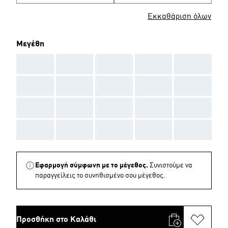
Εκκαθάριση όλων
Μεγέθη
AAA
AAA
AAA
AAA
AAA
AAA
AAA
AAA
AAA
AAA
AAA
AAA
AAA
AAA
AAA
AAA
AAA
AAA
AAA
AAA
Εφαρμογή σύμφωνη με το μέγεθος.
Συνιστούμε να
παραγγείλεις το συνηθισμένο σου μέγεθος.
Προσθήκη στο Καλάθι