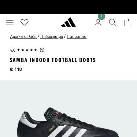
1
/
/
Αρχική σελίδα
Ποδόσφαιρο
Παπούτσια
4.8
(5)
SAMBA INDOOR FOOTBALL BOOTS
Τιμή
€ 110