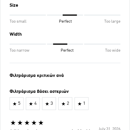
Size
Too small
Perfect
Too large
Width
Too narrow
Perfect
Too wide
Φιλτράρισμα κριτικών ανά
Φιλτράρισμα βάσει αστεριών
5
4
3
2
1
July 31, 2026