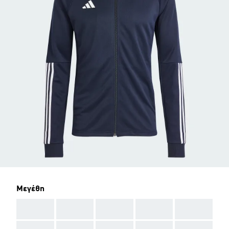
Μεγέθη
AAA
AAA
AAA
AAA
AAA