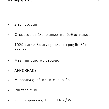
Λεπτομέρειες
Στενή γραμμή
Φερμουάρ σε όλο το μήκος και όρθιος γιακάς
100% ανακυκλωμένος πολυεστέρας διπλής
πλέξης
Μesh τμήματα για αερισμό
AEROREADY
Μπροστινές τσέπες με φερμουάρ
Rib τελείωμα
Χρώμα προϊόντος: Legend Ink / White