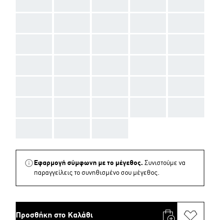
AAA
AAA
AAA
AAA
AAA
AAA
AAA
AAA
AAA
AAA
AAA
AAA
AAA
AAA
AAA
AAA
AAA
AAA
AAA
AAA
AAA
AAA
AAA
AAA
AAA
AAA
AAA
AAA
AAA
AAA
AAA
AAA
AAA
Εφαρμογή σύμφωνη με το μέγεθος.
Συνιστούμε να
παραγγείλεις το συνηθισμένο σου μέγεθος.
Προσθήκη στο Καλάθι