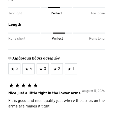
Too tight
Perfect
Too loose
Length
Runs short
Perfect
Runs long
Φιλτράρισμα βάσει αστεριών
5
4
3
2
1
August 5, 2026
Nice just a little tight in the lower arms
Fit is good and nice quality just where the strips on the
arms are makes it tight