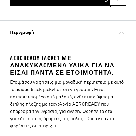
Περιγραφή
AEROREADY JACKET ΜΕ
ΑΝΑΚΥΚΛΩΜΈΝΑ ΥΛΙΚΆ ΓΙΑ ΝΑ
ΕΊΣΑΙ ΠΆΝΤΑ ΣΕ ΕΤΟΙΜΌΤΗΤΑ.
Ετοιμάσου να ζήσεις μια μοναδική περιπέτεια με αυτό
το adidas track jacket σε στενή γραμμή. Είναι
κατασκευασμένο από μαλακό, ανθεκτικό ύφασμα
διπλής πλέξης με τεχνολογία AEROREADY που
απορροφά την υγρασία, για άνεση. Φόρεσέ το στο
γήπεδο ή στους δρόμους της πόλης. Όπου κι αν το
φορέσεις, σε στηρίζει.