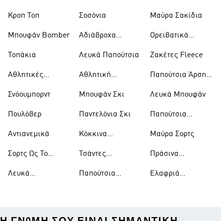
Trekking
Κροπ Τοπ
Σοσόνια
Μαύρα Σακίδια
Μπουφάν Bomber
Αδιάβροχα
Ορειβατικά
Μπουφάν
Παπούτσια
Τοπάκια
Λευκά Παπούτσια
Ζακέτες Fleece
Αθλητικές
Αθλητική
Παπούτσια Άρσης
Τσάντες
Ένδυση
Βαρών
Σνόουμπορντ
Μπουφάν Σκι
Λευκά Μπουφάν
Πουλόβερ
Παντελόνια Σκι
Παπούτσια
Μπάσκετ
Αντιανεμικά
Κόκκινα
Μαύρα Σορτς
Παπούτσια
Σορτς Ως Το
Τσάντες
Πράσινα
Γόνατο
Ώμου
Παπούτσια
Λευκά
Παπούτσια
Ελαφριά
Μπλουζάκια
Ράγκμπι
Μπουφάν
Η ΓΝΏΜΗ ΣΟΥ ΕΊΝΑΙ ΣΗΜΑΝΤΙΚΉ