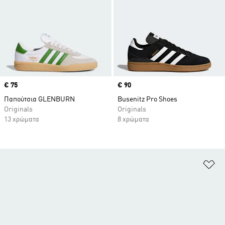
Price
€ 75
Price
€ 90
Παπούτσια GLENBURN
Busenitz Pro Shoes
Originals
Originals
13 χρώματα
8 χρώματα
Πρ