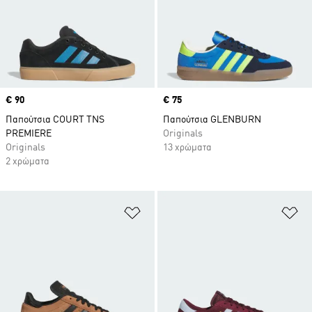
Price
€ 90
Price
€ 75
Παπούτσια COURT TNS
Παπούτσια GLENBURN
PREMIERE
Originals
Originals
13 χρώματα
2 χρώματα
Προσθήκη στη Λίστα Επιθυμιών
Πρ