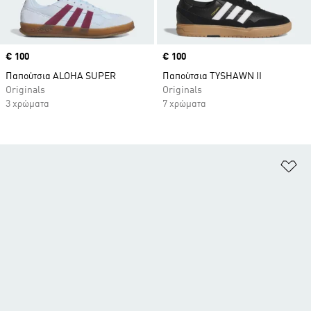
Price
€ 100
Price
€ 100
Παπούτσια ALOHA SUPER
Παπούτσια TYSHAWN II
Originals
Originals
3 χρώματα
7 χρώματα
Πρ