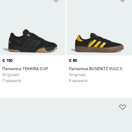
Price
€ 100
Price
€ 80
Παπούτσια TEKKIRA CUP
Παπούτσια BUSENITZ VULC II
Originals
Originals
7 χρώματα
8 χρώματα
Πρ