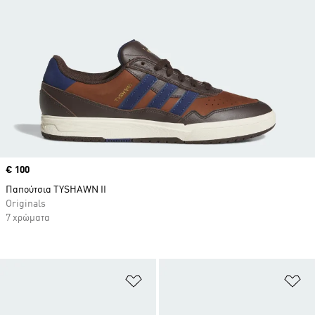
Price
€ 100
Παπούτσια TYSHAWN II
Originals
7 χρώματα
Προσθήκη στη Λίστα Επιθυμιών
Πρ