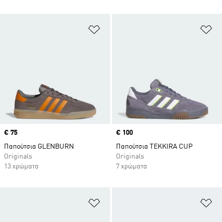
Προσθήκη στη Λίστα Επιθυμιών
Πρ
Price
€ 75
Price
€ 100
Παπούτσια GLENBURN
Παπούτσια TEKKIRA CUP
Originals
Originals
13 χρώματα
7 χρώματα
Προσθήκη στη Λίστα Επιθυμιών
Πρ