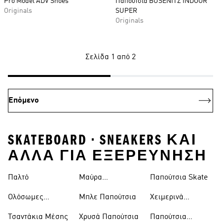
Pro Model ADV Shoes
Παπούτσια BUSENITZ INDOOR
Originals
SUPER
Originals
Σελίδα 1 από 2
Επόμενο
SKATEBOARD • SNEAKERS ΚΑΙ
ΑΛΛΑ ΓΙΑ ΕΞΕΡΕΥΝΗΣΗ
Παλτό
Μαύρα
Παπούτσια Skate
Παντελόνια
Ολόσωμες
Μπλε Παπούτσια
Χειμερινά
Φόρμες
Μπουφάν
Τσαντάκια Μέσης
Χρυσά Παπούτσια
Παπούτσια