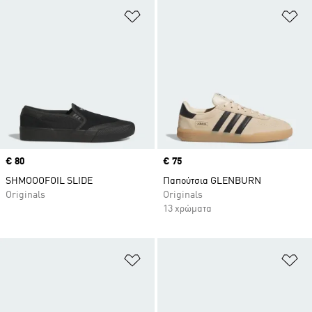
Προσθήκη στη Λίστα Επιθυμιών
Πρ
Price
€ 80
Price
€ 75
SHMOOOFOIL SLIDE
Παπούτσια GLENBURN
Originals
Originals
13 χρώματα
Προσθήκη στη Λίστα Επιθυμιών
Πρ