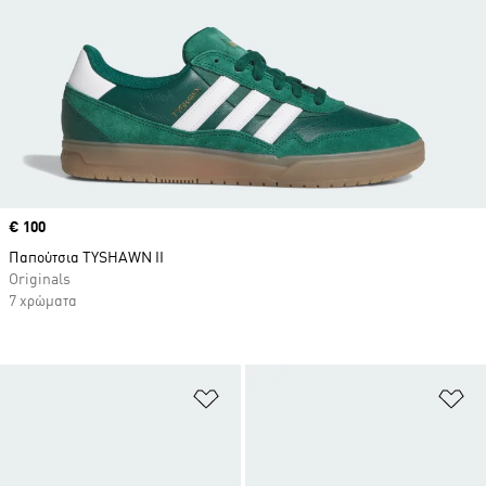
Price
€ 100
Παπούτσια TYSHAWN II
Originals
7 χρώματα
Προσθήκη στη Λίστα Επιθυμιών
Πρ