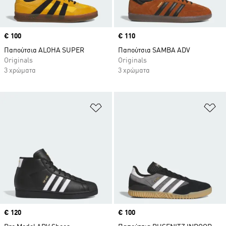
Price
€ 100
Price
€ 110
Παπούτσια ALOHA SUPER
Παπούτσια SAMBA ADV
Originals
Originals
3 χρώματα
3 χρώματα
Προσθήκη στη Λίστα Επιθυμιών
Πρ
Price
€ 120
Price
€ 100