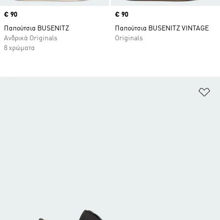
Price
€ 90
Price
€ 90
Παπούτσια BUSENITZ
Παπούτσια BUSENITZ VINTAGE
Ανδρικά Originals
Originals
8 χρώματα
Πρ