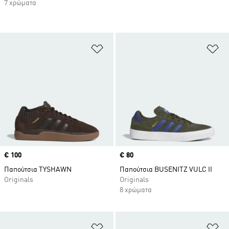
7 χρώματα
Προσθήκη στη Λίστα Επιθυμιών
Πρ
Price
€ 100
Price
€ 80
Παπούτσια TYSHAWN
Παπούτσια BUSENITZ VULC II
Originals
Originals
8 χρώματα
Προσθήκη στη Λίστα Επιθυμιών
Πρ