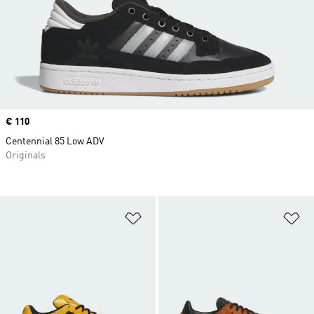
Price
€ 110
Centennial 85 Low ADV
Originals
Προσθήκη στη Λίστα Επιθυμιών
Πρ