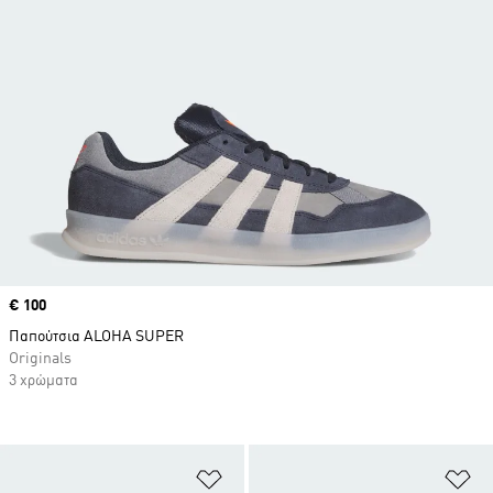
Price
€ 100
Παπούτσια ALOHA SUPER
Originals
3 χρώματα
Προσθήκη στη Λίστα Επιθυμιών
Πρ