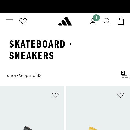
1
SKATEBOARD ·
SNEAKERS
2
αποτελέσματα 82
Προσθήκη στη Λίστα Επιθυμιών
Πρ