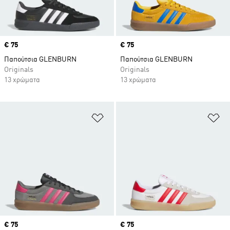
Price
€ 75
Price
€ 75
Παπούτσια GLENBURN
Παπούτσια GLENBURN
Originals
Originals
13 χρώματα
13 χρώματα
Προσθήκη στη Λίστα Επιθυμιών
Πρ
Price
€ 75
Price
€ 75