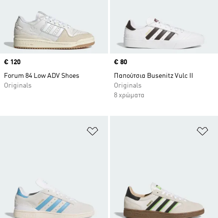
Price
€ 120
Price
€ 80
Forum 84 Low ADV Shoes
Παπούτσια Busenitz Vulc II
Originals
Originals
8 χρώματα
Προσθήκη στη Λίστα Επιθυμιών
Πρ