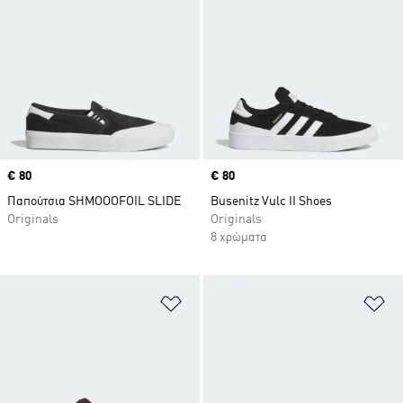
Price
€ 80
Price
€ 80
Παπούτσια SHMOOOFOIL SLIDE
Busenitz Vulc II Shoes
Originals
Originals
8 χρώματα
Προσθήκη στη Λίστα Επιθυμιών
Πρ