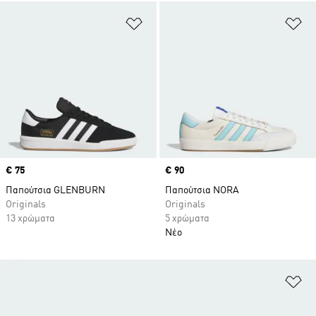
Προσθήκη στη Λίστα Επιθυμιών
Πρ
Price
€ 75
Price
€ 90
Παπούτσια GLENBURN
Παπούτσια NORA
Originals
Originals
13 χρώματα
5 χρώματα
Νέο
Πρ