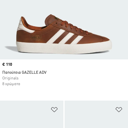
Price
€ 110
Παπούτσια GAZELLE ADV
Originals
8 χρώματα
Προσθήκη στη Λίστα Επιθυμιών
Πρ