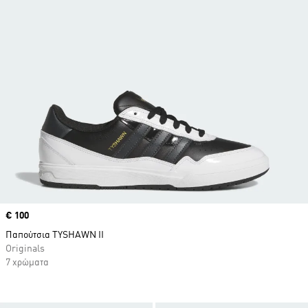
Price
€ 100
Παπούτσια TYSHAWN II
Originals
7 χρώματα