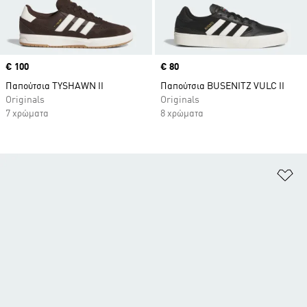
Price
€ 100
Price
€ 80
Παπούτσια TYSHAWN II
Παπούτσια BUSENITZ VULC II
Originals
Originals
7 χρώματα
8 χρώματα
Πρ