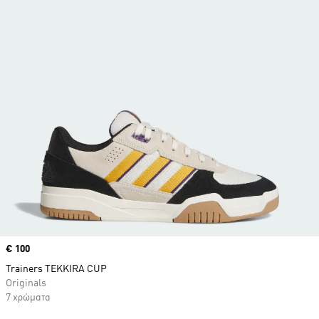
Price
€ 100
Trainers TEKKIRA CUP
Originals
7 χρώματα