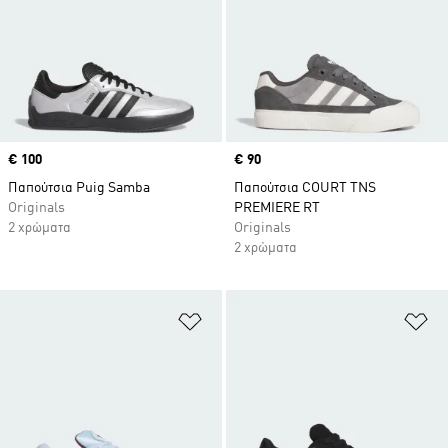
Price
€ 100
Price
€ 90
Παπούτσια Puig Samba
Παπούτσια COURT TNS
Originals
PREMIERE RT
2 χρώματα
Originals
2 χρώματα
Προσθήκη στη Λίστα Επιθυμιών
Πρ