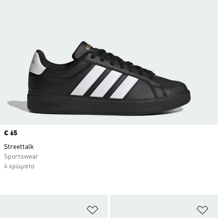
Price
€ 65
Streettalk
Sportswear
4 χρώματα
Προσθήκη στη Λίστα Επιθυμιών
Πρ