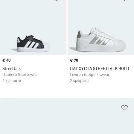
Price
€ 40
Price
€ 70
Streettalk
ΠΑΠΟΥΤΣΙΑ STREETTALK BOLD
Παιδικά Sportswear
Γυναικεία Sportswear
4 χρώματα
2 χρώματα
Πρ