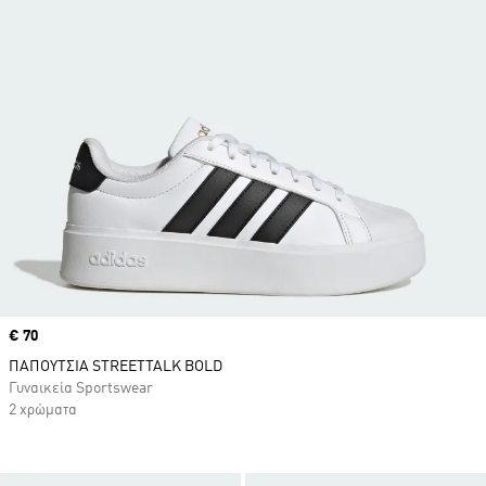
Price
€ 70
ΠΑΠΟΥΤΣΙΑ STREETTALK BOLD
Γυναικεία Sportswear
2 χρώματα