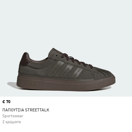
Price
€ 70
ΠΑΠΟΥΤΣΙΑ STREETTALK
Sportswear
2 χρώματα