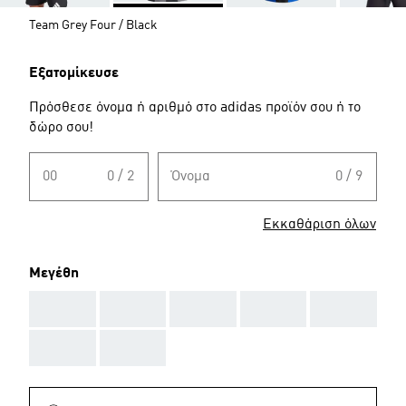
Team Grey Four / Black
Εξατομίκευσε
Πρόσθεσε όνομα ή αριθμό στο adidas προϊόν σου ή το
δώρο σου!
00
0 / 2
Όνομα
0 / 9
Εκκαθάριση όλων
Μεγέθη
AAA
AAA
AAA
AAA
AAA
AAA
AAA