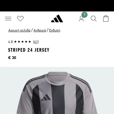
1
/
/
Αρχική σελίδα
Ανδρικά
Ένδυση
4.8
(41)
STRIPED 24 JERSEY
Τιμή
€ 30