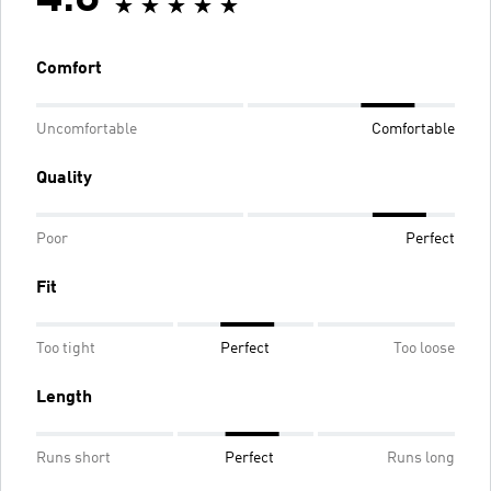
Comfort
Uncomfortable
Comfortable
Quality
Poor
Perfect
Fit
Too tight
Perfect
Too loose
Length
Runs short
Perfect
Runs long