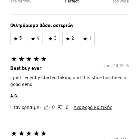
Too narrow
Perfect
Too wide
Φιλτράρισμα βάσει αστεριών
5
4
3
2
1
June 18, 2026
Best buy ever
I just recently started hiking and this shoe has been a
good send
A.G.
Ήταν χρήσιμη;
0
0
Αναφορά κριτικής