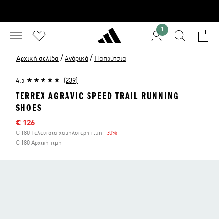
1
/
/
Αρχική σελίδα
Ανδρικά
Παπούτσια
4.5
(239)
TERREX AGRAVIC SPEED TRAIL RUNNING
SHOES
Τιμή έκπτωσης
€ 126
€ 180 Τελευταία χαμηλότερη τιμή
-30%
Έκπτωση
€ 180 Αρχική τιμή