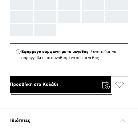
AAA
AAA
AAA
AAA
AAA
AAA
AAA
AAA
AAA
AAA
AAA
AAA
Εφαρμογή σύμφωνη με το μέγεθος.
Συνιστούμε να
παραγγείλεις το συνηθισμένο σου μέγεθος.
Προσθήκη στο Καλάθι
Ιδιότητες