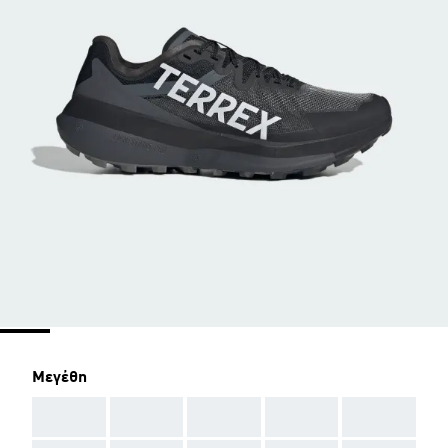
Μεγέθη
AAA
AAA
AAA
AAA
AAA