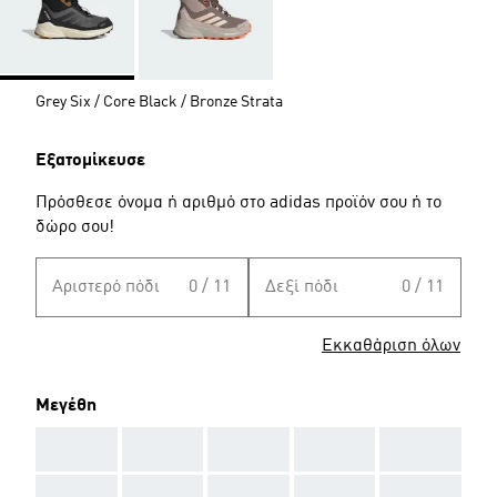
Grey Six / Core Black / Bronze Strata
Εξατομίκευσε
Πρόσθεσε όνομα ή αριθμό στο adidas προϊόν σου ή το
δώρο σου!
Αριστερό πόδι
0 / 11
Δεξί πόδι
0 / 11
Εκκαθάριση όλων
Μεγέθη
AAA
AAA
AAA
AAA
AAA
AAA
AAA
AAA
AAA
AAA