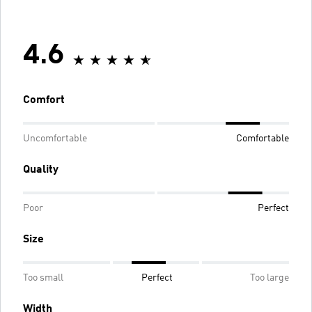
4.6
Comfort
Uncomfortable
Comfortable
Quality
Poor
Perfect
Size
Too small
Perfect
Too large
Width