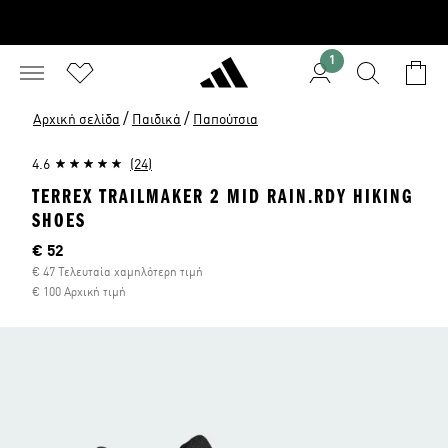
1
/
/
Αρχική σελίδα
Παιδικά
Παπούτσια
4.6
(24)
TERREX TRAILMAKER 2 MID RAIN.RDY HIKING
SHOES
Τρέχουσα τιμή
€ 52
€ 47 Τελευταία χαμηλότερη τιμή
€ 100 Αρχική τιμή