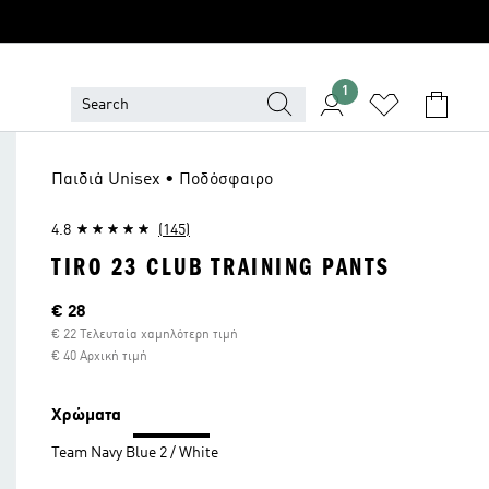
1
Παιδιά Unisex • Ποδόσφαιρο
4.8
(145)
TIRO 23 CLUB TRAINING PANTS
Τρέχουσα τιμή
€ 28
€ 22 Τελευταία χαμηλότερη τιμή
€ 40 Αρχική τιμή
Χρώματα
Team Navy Blue 2 / White