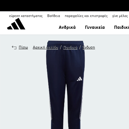
εύρεση καταστήματος
Βοήθεια
παραγγελίες και επιστροφές
γίνε μέλος
Ανδρικά
Γυναικεία
Παιδικ
/
/
Πίσω
Αρχική σελίδα
Παιδικά
Ένδυση