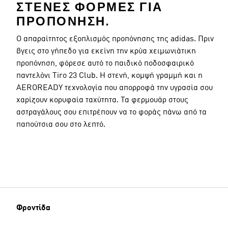
ΣΤΕΝΈΣ ΦΌΡΜΕΣ ΓΙΑ
ΠΡΟΠΌΝΗΣΗ.
Ο απαραίτητος εξοπλισμός προπόνησης της adidas. Πριν
βγεις στο γήπεδο για εκείνη την κρύα χειμωνιάτικη
προπόνηση, φόρεσε αυτό το παιδικό ποδοσφαιρικό
παντελόνι Tiro 23 Club. Η στενή, κομψή γραμμή και η
AEROREADY τεχνολογία που απορροφά την υγρασία σoυ
χαρίζουν κορυφαία ταχύτητα. Τα φερμουάρ στους
αστραγάλους σου επιτρέπουν να το φοράς πάνω από τα
παπούτσια σου στο λεπτό.
Φροντίδα