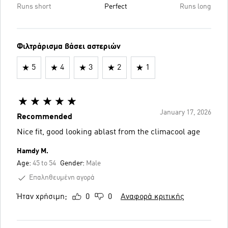
Runs short
Perfect
Runs long
Φιλτράρισμα βάσει αστεριών
5
4
3
2
1
January 17, 2026
Recommended
Nice fit, good looking ablast from the climacool age
Hamdy M.
Age:
45 to 54
Gender:
Male
Επαληθευμένη αγορά
Ήταν χρήσιμη;
0
0
Αναφορά κριτικής