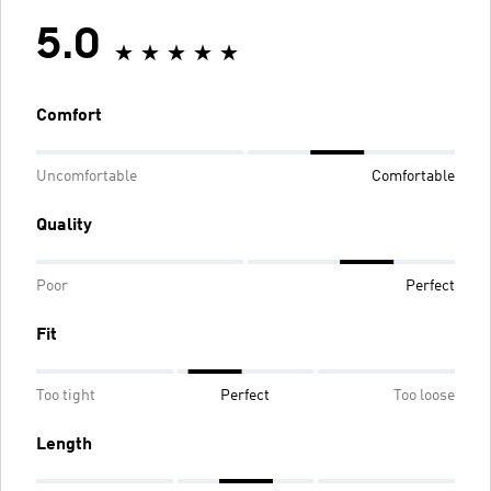
5.0
Comfort
Uncomfortable
Comfortable
Quality
Poor
Perfect
Fit
Too tight
Perfect
Too loose
Length