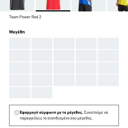
Team Power Red 2
Μεγέθη
AAA
AAA
AAA
AAA
AAA
AAA
AAA
AAA
AAA
AAA
AAA
AAA
AAA
AAA
AAA
AAA
AAA
AAA
AAA
AAA
AAA
AAA
Εφαρμογή σύμφωνη με το μέγεθος.
Συνιστούμε να
παραγγείλεις το συνηθισμένο σου μέγεθος.