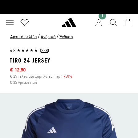
1
/
/
Αρχική σελίδα
Ανδρικά
Ένδυση
4.8
(338)
TIRO 24 JERSEY
Τιμή έκπτωσης
€ 12,50
€ 25 Τελευταία χαμηλότερη τιμή
-50%
Έκπτωση
€ 25 Αρχική τιμή