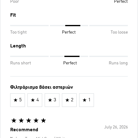
Poor
Perfect
Fit
Too tight
Perfect
Too loose
Length
Runs short
Perfect
Runs long
Φιλτράρισμα βάσει αστεριών
5
4
3
2
1
July 26, 2026
Recommend