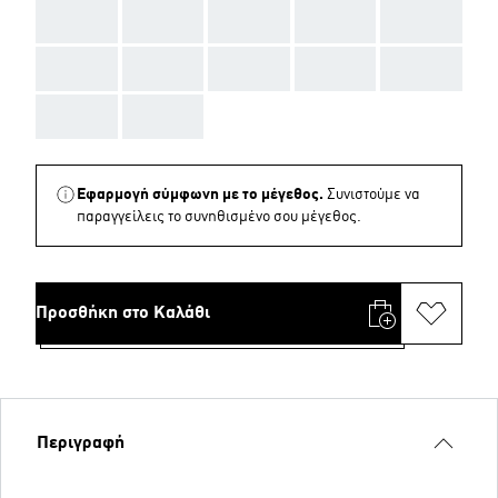
AAA
AAA
AAA
AAA
AAA
AAA
AAA
AAA
AAA
AAA
AAA
AAA
Εφαρμογή σύμφωνη με το μέγεθος.
Συνιστούμε να
παραγγείλεις το συνηθισμένο σου μέγεθος.
Προσθήκη στο Καλάθι
Περιγραφή