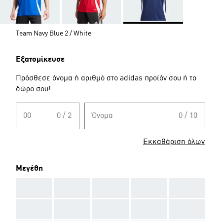
Team Navy Blue 2 / White
Εξατομίκευσε
Πρόσθεσε όνομα ή αριθμό στο adidas προϊόν σου ή το
δώρο σου!
00
0 / 2
Όνομα
0 / 10
Εκκαθάριση όλων
Μεγέθη
AAA
AAA
AAA
AAA
AAA
AAA
AAA
AAA
AAA
AAA