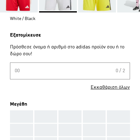
White / Black
Εξατομίκευσε
Πρόσθεσε όνομα ή αριθμό στο adidas προϊόν σου ή το
δώρο σου!
00
0 / 2
Εκκαθάριση όλων
Μεγέθη
AAA
AAA
AAA
AAA
AAA
AAA
AAA
AAA
AAA
AAA