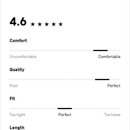
4.6
Comfort
Uncomfortable
Comfortable
Quality
Poor
Perfect
Fit
Too tight
Perfect
Too loose
Length