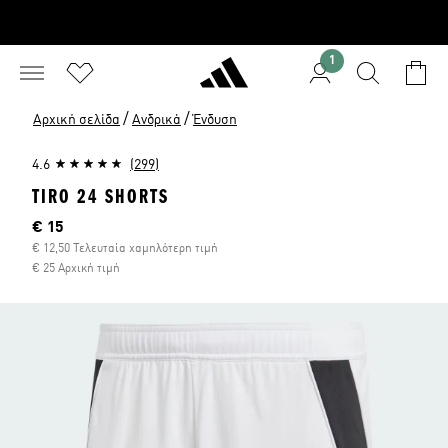
1
/
/
Αρχική σελίδα
Ανδρικά
Ένδυση
4.6
(299)
TIRO 24 SHORTS
Τρέχουσα τιμή
€ 15
€ 12,50 Τελευταία χαμηλότερη τιμή
€ 25 Αρχική τιμή