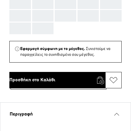
AAA
AAA
AAA
AAA
AAA
AAA
AAA
AAA
AAA
AAA
AAA
AAA
Εφαρμογή σύμφωνη με το μέγεθος.
Συνιστούμε να
παραγγείλεις το συνηθισμένο σου μέγεθος.
Προσθήκη στο Καλάθι
Περιγραφή