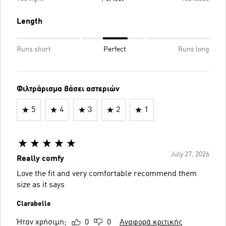
Length
Runs short
Perfect
Runs long
Φιλτράρισμα βάσει αστεριών
5
4
3
2
1
July 27, 2026
Really comfy
Love the fit and very comfortable recommend them
size as it says
Clarabelle
Ήταν χρήσιμη;
0
0
Αναφορά κριτικής