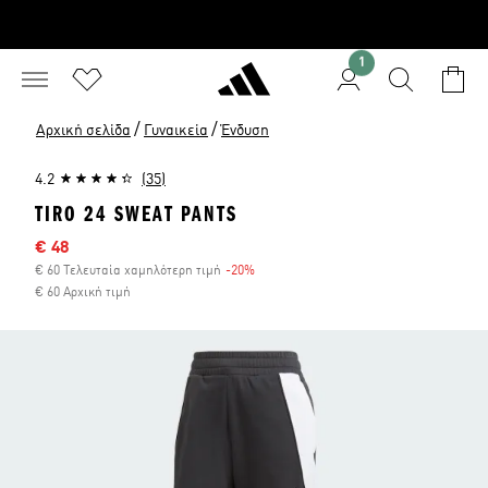
1
/
/
Αρχική σελίδα
Γυναικεία
Ένδυση
4.2
(35)
TIRO 24 SWEAT PANTS
Τιμή έκπτωσης
€ 48
€ 60 Τελευταία χαμηλότερη τιμή
-20%
Έκπτωση
€ 60 Αρχική τιμή