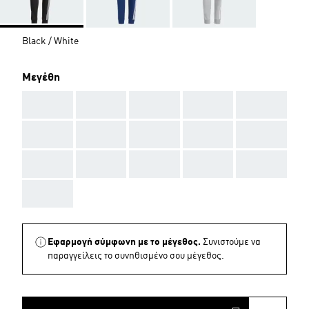
Black / White
Μεγέθη
AAA
AAA
AAA
AAA
AAA
AAA
AAA
AAA
AAA
AAA
AAA
AAA
AAA
AAA
AAA
AAA
Εφαρμογή σύμφωνη με το μέγεθος.
Συνιστούμε να
παραγγείλεις το συνηθισμένο σου μέγεθος.