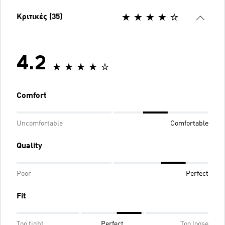
Κριτικές (35)
4.2
Comfort
Uncomfortable
Comfortable
Quality
Poor
Perfect
Fit
Too tight
Perfect
Too loose