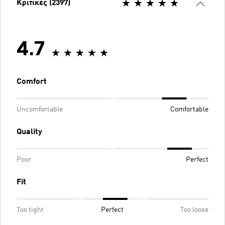
Κριτικές (2397)
4.7
Comfort
Uncomfortable
Comfortable
Quality
Poor
Perfect
Fit
Too tight
Perfect
Too loose