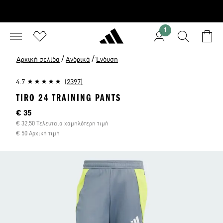
1
/
/
Αρχική σελίδα
Ανδρικά
Ένδυση
4.7
(2397)
TIRO 24 TRAINING PANTS
Τρέχουσα τιμή
€ 35
€ 32,50 Τελευταία χαμηλότερη τιμή
€ 50 Αρχική τιμή