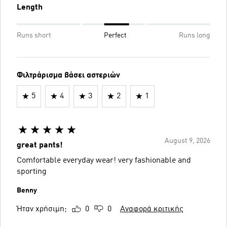
Length
Runs short
Perfect
Runs long
Φιλτράρισμα βάσει αστεριών
5
4
3
2
1
August 9, 2026
great pants!
Comfortable everyday wear! very fashionable and
sporting
Benny
Ήταν χρήσιμη;
0
0
Αναφορά κριτικής