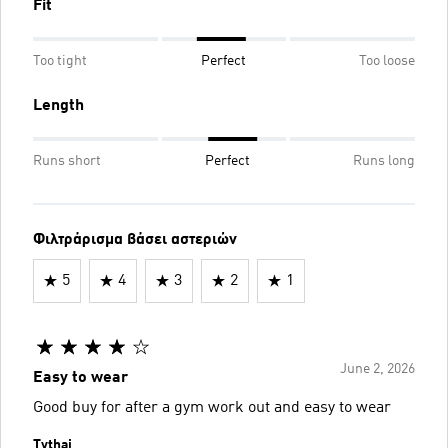
Fit
Too tight
Perfect
Too loose
Length
Runs short
Perfect
Runs long
Φιλτράρισμα βάσει αστεριών
5
4
3
2
1
June 2, 2026
Easy to wear
Good buy for after a gym work out and easy to wear
Tythai