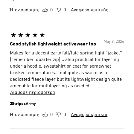
Ήταν χρήσιμη;
0
0
Αναφορά κριτικής
May 9, 2026
Good stylish lightweight activewear top
Makes for a decent early fall/late spring light "jacket"
(remember, quarter zip)... also practical for layering
under a hoodie, sweatshirt or coat for somewhat
brisker temperatures... not quite as warm as a
dedicated fleece layer but its lightweight design quite
amenable for multilayering as needed...
Διάβασε περισσότερα
3StripesArmy
Ήταν χρήσιμη;
0
0
Αναφορά κριτικής