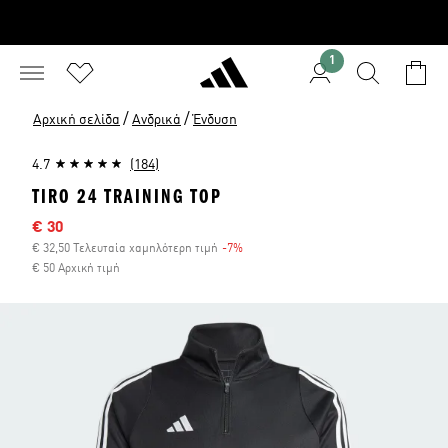
1
/
/
Αρχική σελίδα
Ανδρικά
Ένδυση
4.7
(184)
TIRO 24 TRAINING TOP
Τιμή έκπτωσης
€ 30
€ 32,50 Τελευταία χαμηλότερη τιμή
-7%
Έκπτωση
€ 50 Αρχική τιμή