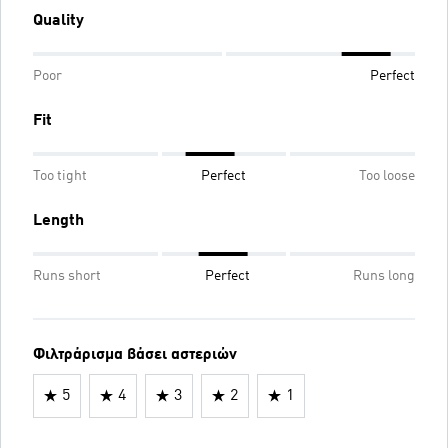
Quality
Poor
Perfect
Fit
Too tight
Perfect
Too loose
Length
Runs short
Perfect
Runs long
Φιλτράρισμα βάσει αστεριών
5
4
3
2
1