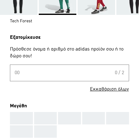
Tech Forest
Εξατομίκευσε
Πρόσθεσε όνομα ή αριθμό στο adidas προϊόν σου ή το
δώρο σου!
00
0 / 2
Εκκαθάριση όλων
Μεγέθη
AAA
AAA
AAA
AAA
AAA
AAA
AAA