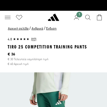
1
/
/
Αρχική σελίδα
Ανδρικά
Ένδυση
4.8
(97)
TIRO 25 COMPETITION TRAINING PANTS
Τρέχουσα τιμή
€ 36
€ 30 Τελευταία χαμηλότερη τιμή
€ 60 Αρχική τιμή