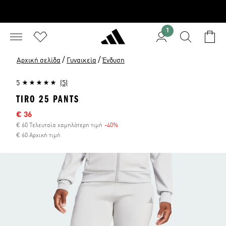
1
/
/
Αρχική σελίδα
Γυναικεία
Ένδυση
5
(5)
TIRO 25 PANTS
Τιμή έκπτωσης
€ 36
€ 60 Τελευταία χαμηλότερη τιμή
-40%
Έκπτωση
€ 60 Αρχική τιμή