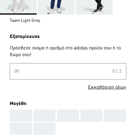
Team Light Grey
Εξατομίκευσε
Πρόσθεσε όνομα ή αριθμό στο adidas προϊόν σου ή το
δώρο σου!
00
0 / 2
Εκκαθάριση όλων
Μεγέθη
AAA
AAA
AAA
AAA
AAA
AAA
AAA