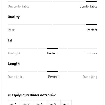
Uncomfortable
Comfortable
Quality
Poor
Perfect
Fit
Too tight
Perfect
Too loose
Length
Runs short
Perfect
Runs long
Φιλτράρισμα βάσει αστεριών
5
4
3
2
1