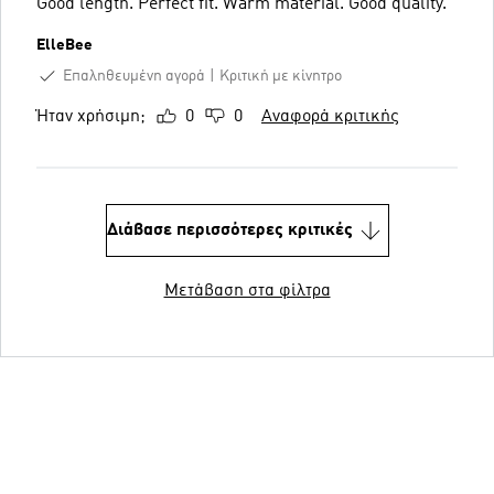
Good length. Perfect fit. Warm material. Good quality.
ElleBee
Επαληθευμένη αγορά
Κριτική με κίνητρο
Ήταν χρήσιμη;
0
0
Αναφορά κριτικής
Διάβασε περισσότερες κριτικές
Μετάβαση στα φίλτρα