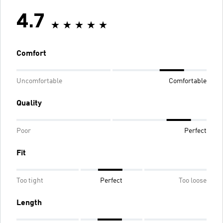
4.7
Comfort
Uncomfortable
Comfortable
Quality
Poor
Perfect
Fit
Too tight
Perfect
Too loose
Length