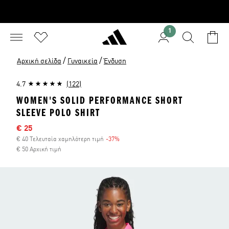
1
/
/
Αρχική σελίδα
Γυναικεία
Ένδυση
4.7
(122)
WOMEN'S SOLID PERFORMANCE SHORT
SLEEVE POLO SHIRT
Τιμή έκπτωσης
€ 25
€ 40 Τελευταία χαμηλότερη τιμή
-37%
Έκπτωση
€ 50 Αρχική τιμή