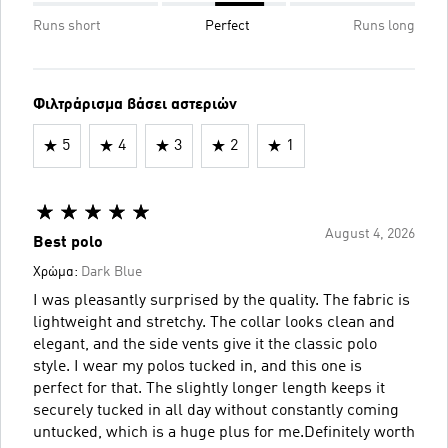
Runs short
Perfect
Runs long
Φιλτράρισμα βάσει αστεριών
5
4
3
2
1
August 4, 2026
Best polo
Χρώμα:
Dark Blue
I was pleasantly surprised by the quality. The fabric is
lightweight and stretchy. The collar looks clean and
elegant, and the side vents give it the classic polo
style. I wear my polos tucked in, and this one is
perfect for that. The slightly longer length keeps it
securely tucked in all day without constantly coming
untucked, which is a huge plus for me.Definitely worth