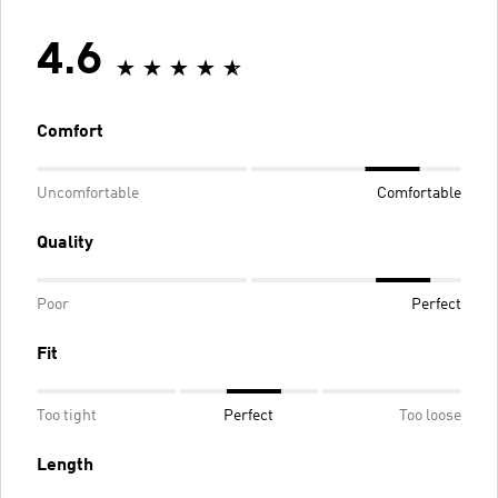
4.6
Comfort
Uncomfortable
Comfortable
Quality
Poor
Perfect
Fit
Too tight
Perfect
Too loose
Length