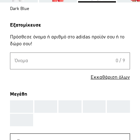
Dark Blue
Εξατομίκευσε
Πρόσθεσε όνομα ή αριθμό στο adidas προϊόν σου ή το
δώρο σου!
Όνομα
0 / 9
Εκκαθάριση όλων
Μεγέθη
AAA
AAA
AAA
AAA
AAA
AAA